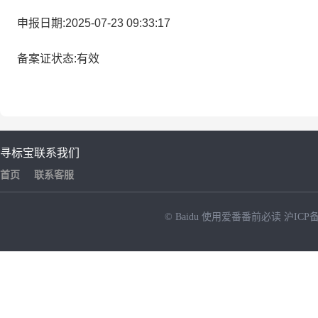
申报日期:2025-07-23 09:33:17
备案证状态:有效
寻标宝
联系我们
首页
联系客服
© Baidu
使用爱番番前必读
沪ICP备
NEW
HOT