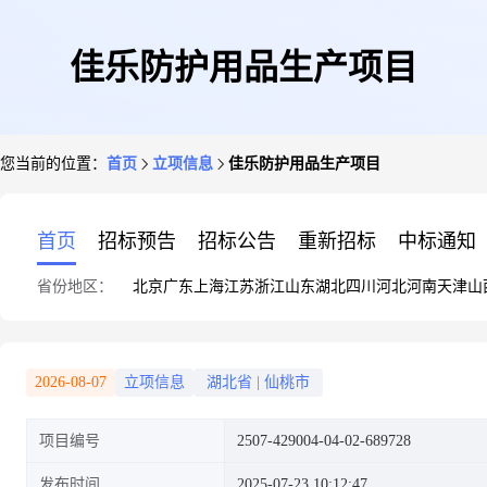
佳乐防护用品生产项目
您当前的位置：
首页
立项信息
佳乐防护用品生产项目
首页
招标预告
招标公告
重新招标
中标通知
省份地区：
北京
广东
上海
江苏
浙江
山东
湖北
四川
河北
河南
天津
山
2026-08-07
立项信息
湖北省
|
仙桃市
项目编号
2507-429004-04-02-689728
发布时间
2025-07-23 10:12:47