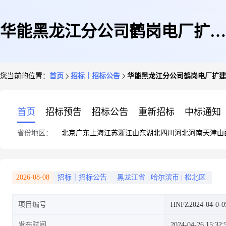
华能黑龙江分公司鹤岗电厂扩建
您当前的位置：
首页
招标｜招标公告
华能黑龙江分公司鹤岗电厂扩建
500KV升压站工程建设项目环境
首页
招标预告
招标公告
重新招标
中标通知
省份地区：
北京
广东
上海
江苏
浙江
山东
湖北
四川
河北
河南
天津
山
验收服务项目询价公告
2026-08-08
招标｜招标公告
黑龙江省
|
哈尔滨市
|
松北区
项目编号
HNFZ2024-04-0-0
发布时间
2024-04-26 15:32: