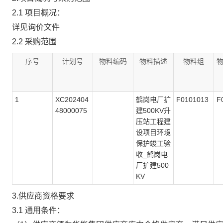
2.1 项目概况：
详见询价文件
2.2 采购范围
序号
计划号
物料编码
物料描述
物料组
1
XC202404
鹤岗电厂扩
F0101013
F
48000075
建500KV升
压站工程建
设项目环境
保护竣工验
收_鹤岗电
厂扩建500
KV
3.供应商资格要求
3.1 通用条件：