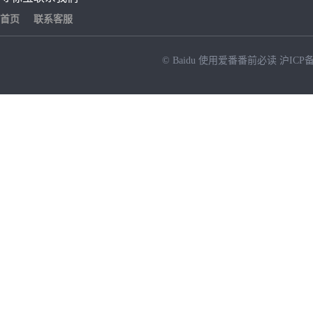
首页
联系客服
© Baidu
使用爱番番前必读
沪ICP备
NEW
HOT
暂时没有搜索结果…