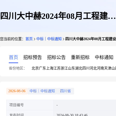
四川大中赫2024年08月工程建设
您当前的位置：
首页
中标｜中标通知
四川大中赫2024年08月工程建设
所需砂子(0-6mm)和碎石(10-
首页
招标预告
招标公告
重新招标
中标通知
省份地区：
北京
广东
上海
江苏
浙江
山东
湖北
四川
河北
河南
天津
山
20mm)建筑材料询价项目中标
2026-08-06
中标｜中标通知
四川省
项目编号
公告
发布时间
2024-08-30 18:43:46