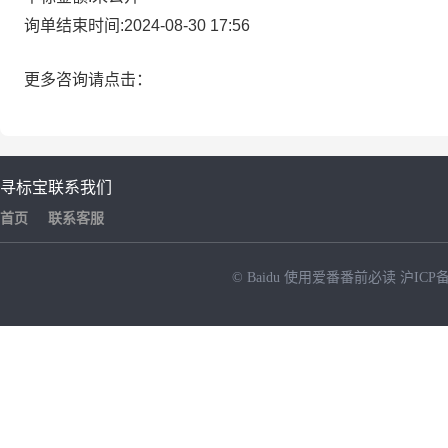
询单结束时间:2024-08-30 17:56
更多咨询请点击：
寻标宝
联系我们
首页
联系客服
© Baidu
使用爱番番前必读
沪ICP备
NEW
HOT