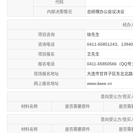
代码
内部决策情况
总经理办公会议决议
经办
项目咨询
徐先生
咨询电话
0411-65851243、13940
项目报名
王先生
报名电话
0411-65850566（QQ号
现场报名地址
大连市甘井子区东北北路
网上报名地址
www.daee.cn
意向受让方/竞买
材料名称
是否需要原件
是否需
意向受让方/竞买
材料名称
是否需要原件
是否需