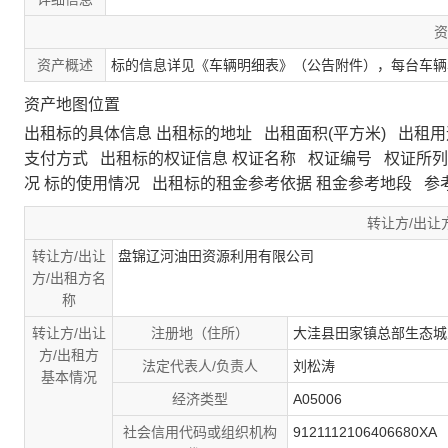
资
资产概述
标的信息详见《车辆明细表》（公告附件），每台车辆
资产地图位置
出租标的具体信息 出租标的地址 出租面积(平方米) 出租用
支付方式 出租标的权证信息 权证名称 权证编号 权证所列
况 标的使用情况 出租标的租金参考依据 租金参考地段 
转让方/出让
转让方/出让
盘锦辽河油田资源利用有限公司
方/出租方名
称
转让方/出让
注册地（住所）
大洼县田家镇总部生态城
方/出租方
法定代表人/负责人
刘松涛
基本情况
经济类型
A05006
社会信用代码或组织机构
9121112106406680XA