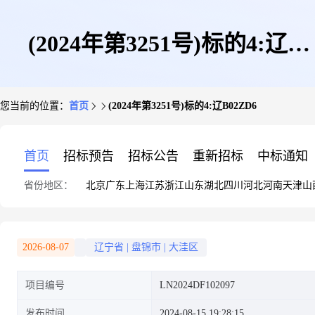
(2024年第3251号)标的4:辽
您当前的位置：
首页
(2024年第3251号)标的4:辽B02ZD6
B02ZD6
首页
招标预告
招标公告
重新招标
中标通知
省份地区：
北京
广东
上海
江苏
浙江
山东
湖北
四川
河北
河南
天津
山
2026-08-07
辽宁省
|
盘锦市
|
大洼区
项目编号
LN2024DF102097
发布时间
2024-08-15 19:28:15