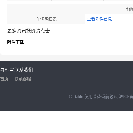
其他
车辆明细表
查看附件信息
更多资讯报价请点击
附件下载
寻标宝
联系我们
首页
联系客服
© Baidu
使用爱番番前必读
沪ICP备
NEW
HOT