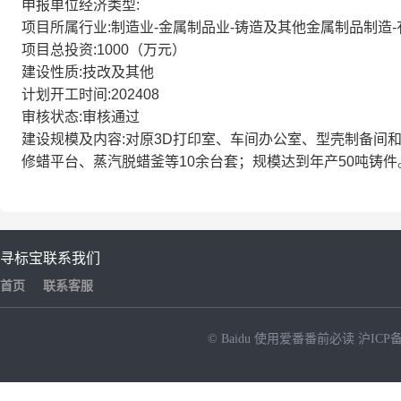
申报单位经济类型:
项目所属行业:制造业-金属制品业-铸造及其他金属制品制造
项目总投资:1000（万元）
建设性质:技改及其他
计划开工时间:202408
审核状态:审核通过
建设规模及内容:对原3D打印室、车间办公室、型壳制备间和
修蜡平台、蒸汽脱蜡釜等10余台套；规模达到年产50吨铸件
寻标宝
联系我们
首页
联系客服
© Baidu
使用爱番番前必读
沪ICP备
NEW
HOT