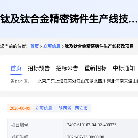
钛及钛合金精密铸件生产线技改
您当前的位置：
首页
立项信息
钛及钛合金精密铸件生产线技改项目
项目
首页
招标预告
招标公告
重新招标
中标通知
省份地区：
北京
广东
上海
江苏
浙江
山东
湖北
四川
河北
河南
天津
山
2026-08-09
立项信息
陕西省
|
西安市
项目编号
2407-610162-04-02-400323
发布时间
2024-07-23 00:00:00