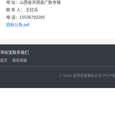
地 址：山西省洪洞县广胜寺镇
联 系 人： 王红兵
电 话：15536793285
招标公告.pdf
寻标宝
联系我们
首页
联系客服
© Baidu
使用爱番番前必读
沪ICP备
NEW
HOT