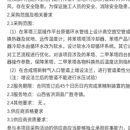
风，存在安全隐患。为保证施工人员的安全、消除安全隐患
2.采购范围及相关要求
2.1采购范围：
（1）在苯塔三层操作平台原循环水管线上设计高空放空管或
换热器及就地、远传温度计；将苯塔塔顶冷却器、苯塔产品
器冷却水由循环水改为软水，设计软水冷却循环系统。其它
对工艺流程进行优化，对该项目涉及的苯塔、二甲苯塔四台
器操作参数，保障苯塔、二甲苯塔各物料换热后温度达到指
（2）在合成塔新鲜气入口管道上增设法兰，进行管道柔性
（注：增设法兰后的管道不能进行水压试验）
2.2服务期限：合同签订后45个日历日内完成苯精制装置
2.3服务地点：山西省洪洞县广胜寺镇。
2.4其他要求： 无 。
3.供应商资格要求
3.1供应商资质要求：
参与本项目采购活动的供应商应当能够独立承担民事能力，