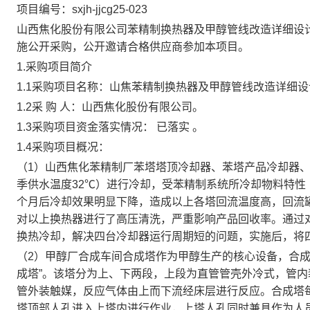
项目编号：sxjh-jjcg25-023
山西焦化股份有限公司苯精制换热器及甲醇管线改造详细设
施公开采购，公开邀请合格供应商参加本项目。
1.采购项目简介
1.1采购项目名称：山焦苯精制换热器及甲醇管线改造详细设
1.2采 购 人：山西焦化股份有限公司。
1.3采购项目资金落实情况： 已落实 。
1.4采购项目概况：
（1）山西焦化苯精制厂苯塔塔顶冷却器、苯塔产品冷却器
季供水温度32℃）进行冷却，受苯精制系统所冷却物料特性
个月后冷却效果明显下降，造成以上各塔回流温度高，回流罐物料
对以上换热器进行了高压清洗，严重影响产品回收率。通过
换热冷却，解决四台冷却器运行周期短的问题，实施后，将
（2）甲醇厂合成车间合成塔作为甲醇生产的核心设备，合成塔（
成塔”。该塔分为上、下两段，上段为直管管壳外冷式，管
管外装触媒，反应气体由上而下流经床层进行反应。合成塔
塔顶部人孔进入上塔内进行作业，上塔人孔同时兼具作为人