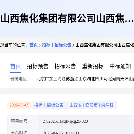
山西焦化集团有限公司山西焦化
您当前的位置：
首页
招标｜招标公告
山西焦化集团有限公司山西焦化
股份有限公司山焦苯精制换热器
首页
招标预告
招标公告
重新招标
中标通知
省份地区：
北京
广东
上海
江苏
浙江
山东
湖北
四川
河北
河南
天津
山
及甲醇管线改造详细设计采购公
2026-08-09
招标｜招标公告
山西省
|
临汾市
|
洪洞县
项目编号
ZC2025JHsxjh-jjcg25-023
发布时间
2025-04-26 10:09:03