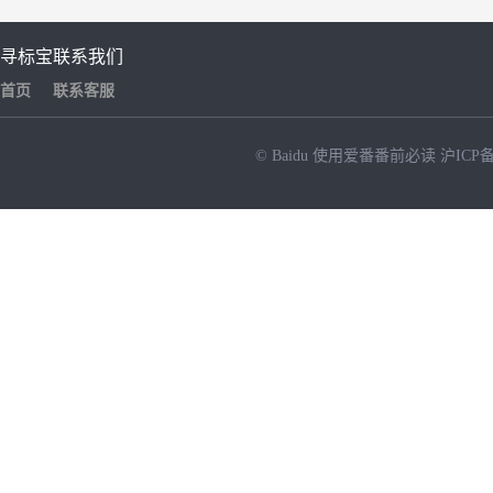
寻标宝
联系我们
首页
联系客服
© Baidu
使用爱番番前必读
沪ICP备
NEW
HOT
暂时没有搜索结果…