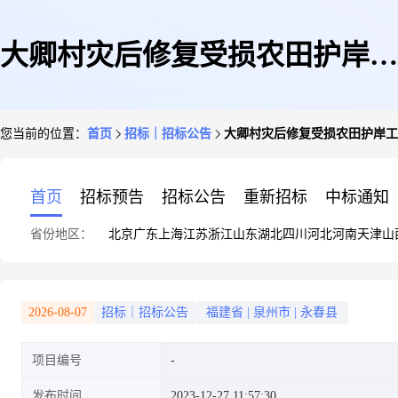
大卿村灾后修复受损农田护岸工
您当前的位置：
首页
招标｜招标公告
大卿村灾后修复受损农田护岸工
程
首页
招标预告
招标公告
重新招标
中标通知
省份地区：
北京
广东
上海
江苏
浙江
山东
湖北
四川
河北
河南
天津
山
2026-08-07
招标｜招标公告
福建省
|
泉州市
|
永春县
项目编号
发布时间
2023-12-27 11:57:30