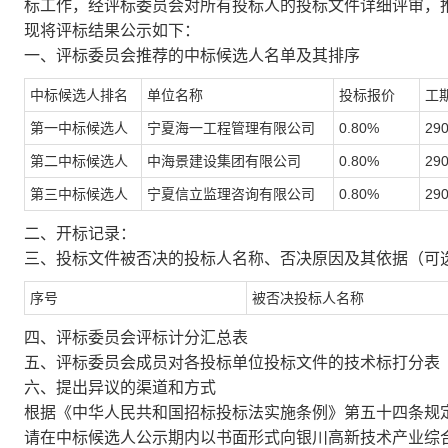
标工作，经评标委员会对所有投标人的投标文件详细评审，
现将评标结果公示如下：
一、评标委员会推荐的中标候选人名单及其排序
中标候选人排名
单位名称
投标报价
工
第一中标候选人
宁夏海一工程管理有限公司
0.80%
29
第二中标候选人
中海景建设集团有限公司
0.80%
29
第三中标候选人
宁夏信立监理咨询有限公司
0.80%
29
二、开标记录：
三、投标文件被否决的投标人名称、否决原因及其依据（可
序号
被否决投标人名称
四、评标委员会评标计分汇总表
五、评标委员会成员对各投标单位投标文件的技术标打分表
六、提出异议的渠道和方式
根据《中华人民共和国招标投标法实施条例》第五十四条规
请在中标候选人公示期内以书面形式向银川高新技术产业综