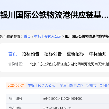
银川国际公铁物流港供应链基础
您当前的位置：
首页
中标｜候选人公示
银川国际公铁物流港供应链基
设施建设项目(二期)监理中标候
首页
招标预告
招标公告
重新招标
中标通知
省份地区：
北京
广东
上海
江苏
浙江
山东
湖北
四川
河北
河南
天津
山
选人公示
2026-08-07
中标｜候选人公示
宁夏回族自治区
|
银川市
|
金凤
项目编号
A6401000141100244001002
发布时间
2025-11-05 14:50:31