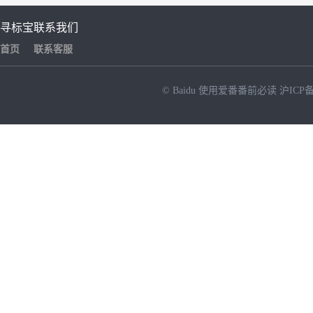
寻标宝
联系我们
首页
联系客服
© Baidu
使用爱番番前必读
沪ICP备
NEW
HOT
暂时没有搜索结果…