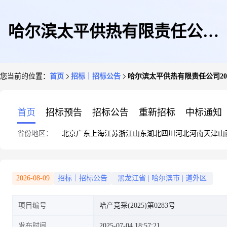
哈尔滨太平供热有限责任公司
您当前的位置：
首页
招标｜招标公告
哈尔滨太平供热有限责任公司2
2025年小宗材料热源检修材料设
首页
招标预告
招标公告
重新招标
中标通知
省份地区：
北京
广东
上海
江苏
浙江
山东
湖北
四川
河北
河南
天津
山
备采购
2026-08-09
招标｜招标公告
黑龙江省
|
哈尔滨市
|
道外区
项目编号
哈产竞采(2025)第0283号
发布时间
2025-07-04 18:57:21