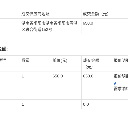
成交供应商地址
成交金额（元）
湖南省衡阳市湖南省衡阳市蒸湘
650.0
区联合街道152号
额:
型号
数量
单价(元)
成交金额
报价明
（元）
1
650.0
650.0
报价明细
g
需求响应
1
0.0