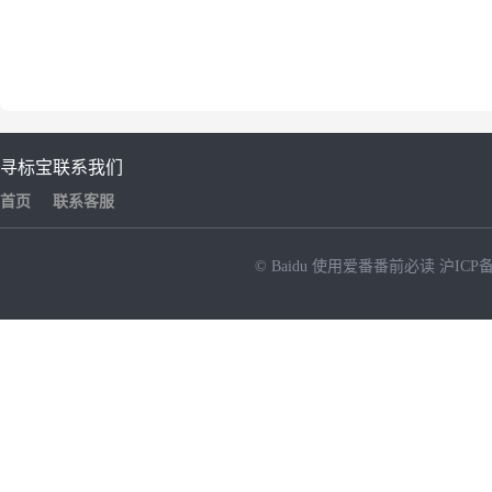
寻标宝
联系我们
首页
联系客服
© Baidu
使用爱番番前必读
沪ICP备
NEW
HOT