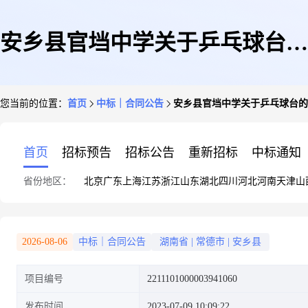
安乡县官垱中学关于乒乓球台的
您当前的位置：
首页
中标｜合同公告
安乡县官垱中学关于乒乓球台的
网上超市采购项目合同履约验收
首页
招标预告
招标公告
重新招标
中标通知
省份地区：
北京
广东
上海
江苏
浙江
山东
湖北
四川
河北
河南
天津
山
公告
2026-08-06
中标｜合同公告
湖南省
|
常德市
|
安乡县
项目编号
2211101000003941060
发布时间
2023-07-09 10:09:22