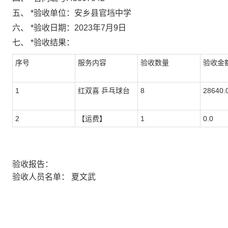
五、
*
验收单位：
安乡县官垱中学
六、
*
验收日期：
2023年7月9日
七、
*
验收结果：
序号
服务内容
验收数量
验收金额
1
红双喜 乒乓球台
8
28640.
2
【运费】
1
0.0
验收报告：
验收人员名单：
夏文武