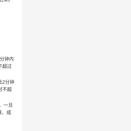
2分钟内
不超过
此2分钟
时不超
。一旦
量、成