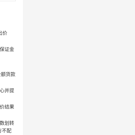
出价
保证金
全额货款
心并提
价结果
数划转
方不配