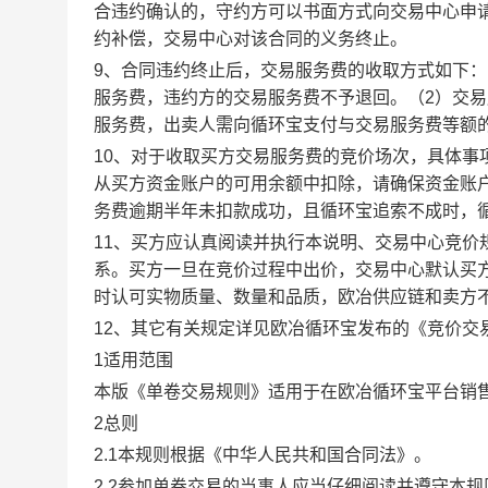
合违约确认的，守约方可以书面方式向交易中心申
约补偿，交易中心对该合同的义务终止。
9、合同违约终止后，交易服务费的收取方式如下
服务费，违约方的交易服务费不予退回。（2）交
服务费，出卖人需向循环宝支付与交易服务费等额
10、对于收取买方交易服务费的竞价场次，具体
从买方资金账户的可用余额中扣除，请确保资金账
务费逾期半年未扣款成功，且循环宝追索不成时，
11、买方应认真阅读并执行本说明、交易中心竞价
系。买方一旦在竞价过程中出价，交易中心默认买
时认可实物质量、数量和品质，欧冶供应链和卖方
12、其它有关规定详见欧冶循环宝发布的《竞价交
1适用范围
本版《单卷交易规则》适用于在欧冶循环宝平台销
2总则
2.1本规则根据《中华人民共和国合同法》。
2.2参加单卷交易的当事人应当仔细阅读并遵守本