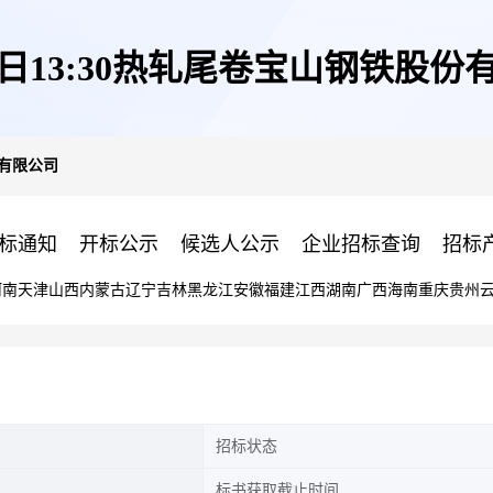
13日13:30热轧尾卷宝山钢铁股份
份有限公司
标通知
开标公示
候选人公示
企业招标查询
招标
河南
天津
山西
内蒙古
辽宁
吉林
黑龙江
安徽
福建
江西
湖南
广西
海南
重庆
贵州
招标状态
标书获取截止时间