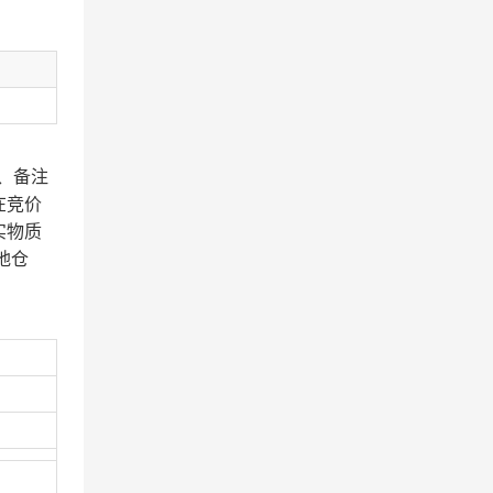
、备注
在竞价
实物质
地仓