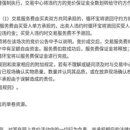
请强制执行，交易中心将违约方的竞价保证金全数划转给守约方
：（1）交易服务费由买卖双方共同承担的，循环宝将退回守约方
易服务费由买受人单方承担的，出卖人违约时循环宝将退回买受人
的违约金；买受人违约时交易服务费不予退回。
事项将在该场次的竞价公告中予以说明。竞价成交后，交易服务费
户中有足额自由资金。服务费扣款成功后，服务费保证金将释放
循环宝将以服务费保证金进行充抵。
规则和卖家相应的附加规定，若有不理解或疑问须及时与交易中
方已现场确认实物质量、数量并认同其品质，或在放弃现场确认
不承担由于误解造成的责任。
易规则》。
售的单卷资源。
规则，对其在网上竞价活动中的一切行为负责，并承担相应的法律