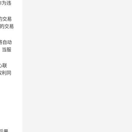
作为违
的交易
的交易
将自动
；当服
心联
权利同
后果。