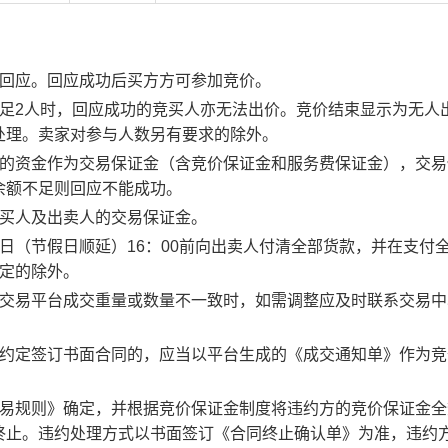
行回应。回应成功后买方方可参加竞价。
足2人时，回应成功的竞买人亦无法出价。竞价结束显示为无人
处理。卖家对参与人数另有要求的除外。
度的资金作为交易保证金（含竞价保证金和服务费保证金），交易
余额不足则回应不能成功。
竞买人及出卖人的交易保证金。
日（节假日顺延）16：00前向出卖人付清全部货款，并在支付
约定的除外。
子交易平台成交重量或数量不一致时，如需调整应及时联系交易中
。约定签订书面合同的，应当以平台生成的《成交通知单》作为竞
交易规则》确定，并根据竞价保证金制度将违约方的竞价保证金全
终止。违约处理方式以书面签订《合同终止确认单》为准，违约