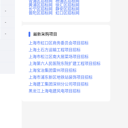
青浦区招标网
杨浦区招标网
黄浦区招标网
徐汇区招标网
长宁区招标网
静安区招标网
普陀区招标网
虹口区招标网
最新采购项目
上海市虹口区商务委员会项目招标
上海土石方运输工程项目招标
上海市松江区南大居菜场项目招标
上海第六人民医院东院扩建工程项目招标
上海宝冶集团雷州项目招标
上海市浦东新区地铁站装饰项目招标
上海建工集团深圳分公司项目招标
黑龙江上海电建风电项目招标