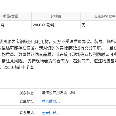
重量/数量
起拍价
买家服务费率
0吨
2866.00元/吨
无
、该资源为宝钢股份可利用材，卖方不受理质量异议。牌号、规格
源描述可能存在偏差。请对资源的实际情况进行充分了解。一旦
实物质量、数量并认同其品质，或在放弃现场确认权利同时认可
，请注意风险。 支持现场看货的仓库为：石洞口库、湛江物流基
江2250热轧中间库。
发票信息
增值税专用发票 13%
仓库地址
登录后显示
联系电话
登录后显示