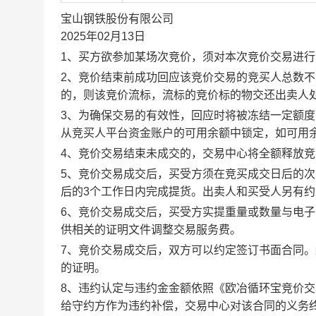
宝山钢铁股份有限公司
2025年02月13日
1、买方欲参加某场次竞价，须对本次竞价交易进
2、竞价结束前成功回应该竞价交易的竞买人总数不
的，则该竞价流标，流标的竞价标的物交还出卖人
3、为确保交易的有效性，回应时将被冻结一定额
从竞买人平台资金账户的可用余额中锁定，如可用
4、竞价交易结束未成交的，交易中心将全额释放
5、竞价交易成交后，买受方须在竞买成交日后的次
后的3个工作日内完成提货。出卖人和买受人另有
6、竞价交易成交后，买受方实提重量或数量与电
供相关的证明文件调整交易服务费。
7、竞价交易成交后，双方可以约定签订书面合同
的证明。
8、违约认定与违约金金额依照《欧冶循环宝竞价
给守约方作为违约补偿，交易中心对该合同的义务