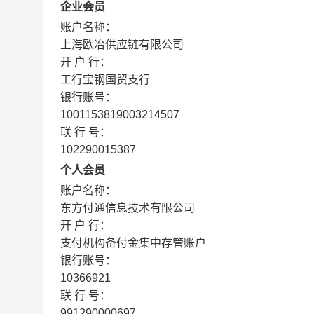
企业会员
账户名称：
上海欧冶供应链有限公司
开 户 行：
工行宝钢国贸支行
银行账号：
1001153819003214507
联 行 号：
102290015387
个人会员
账户名称：
东方付通信息技术有限公司
开 户 行：
支付机构备付金集中存管账户
银行账号：
10366921
联 行 号：
991290000697