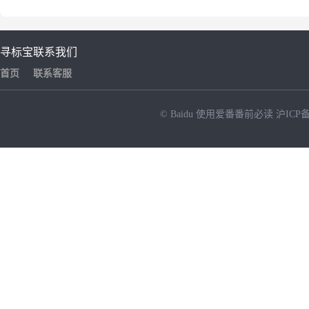
寻标宝
联系我们
首页
联系客服
© Baidu
使用爱番番前必读
沪ICP备
NEW
HOT
暂时没有搜索结果…