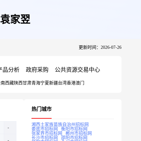
袁家翌
更新时间：2026-07-26
产品分析
政府采购
公共资源交易中心
云南
西藏
陕西
甘肃
青海
宁夏
新疆
台湾
香港
澳门
热门城市
湘西土家族苗族自治州招标网
娄底市招标网
衡阳市招标网
张家界市招标网
郴州市招标网
长沙市招标网
邵阳市招标网