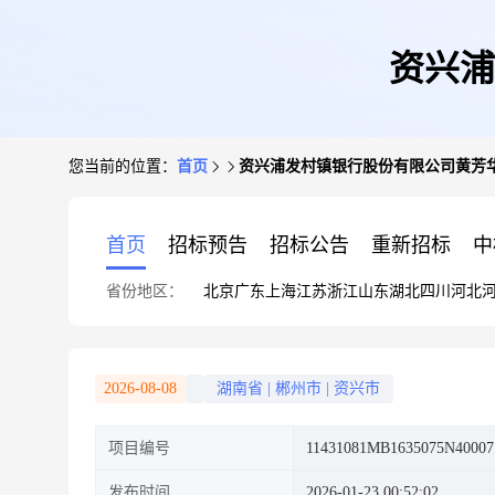
资兴浦
您当前的位置：
首页
资兴浦发村镇银行股份有限公司黄芳
首页
招标预告
招标公告
重新招标
中
省份地区：
北京
广东
上海
江苏
浙江
山东
湖北
四川
河北
2026-08-08
湖南省
|
郴州市
|
资兴市
项目编号
11431081MB1635075N40007
发布时间
2026-01-23 00:52:02