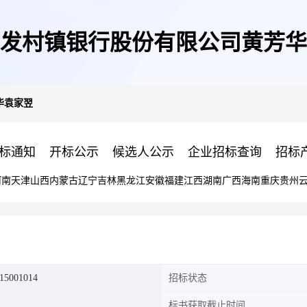
发村镇银行股份有限公司黄芳华
华袁家翌
标通知
开标公示
候选人公示
企业招标查询
招标
河南
天津
山西
内蒙古
辽宁
吉林
黑龙江
安徽
福建
江西
湖南
广西
海南
重庆
贵州
15001014
招标状态
标书获取截止时间