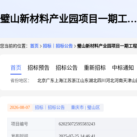
璧山新材料产业园项目一期工程
您当前的位置：
首页
招标｜招标公告
璧山新材料产业园项目一期工程
岗亭安装采购竞采公告
首页
招标预告
招标公告
重新招标
中标通知
省份地区：
北京
广东
上海
江苏
浙江
山东
湖北
四川
河北
河南
天津
山
2026-08-07
招标｜招标公告
重庆市
|
璧山区
项目编号
62025072595583243
发布时间
2025-07-25 14:46:41