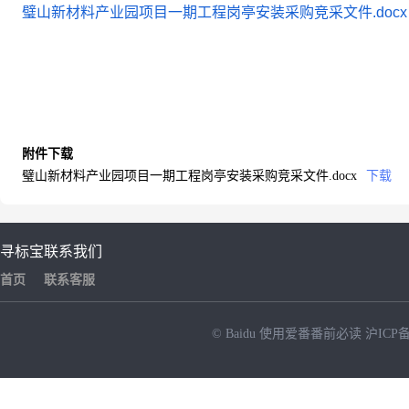
璧山新材料产业园项目一期工程岗亭安装采购竞采文件.docx
附件下载
璧山新材料产业园项目一期工程岗亭安装采购竞采文件.docx
下载
寻标宝
联系我们
首页
联系客服
© Baidu
使用爱番番前必读
沪ICP备
NEW
HOT