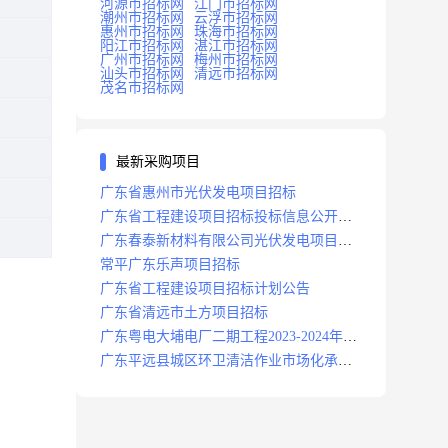
河源市招标网
江门市招标网
潮州市招标网
云浮市招标网
惠州市招标网
珠海市招标网
阳江市招标网
湛江市招标网
广州市招标网
梅州市招标网
汕头市招标网
清远市招标网
茂名市招标网
最新采购项目
广东省惠州市光伏发电项目招标
广东省工程建设项目招标投标信息公开目
录
广东春泰新材料有限公司光伏发电项目招
标
常平广东乐声项目招标
广东省工程建设项目招标计划公告
广东省清远市土方项目招标
广东粤电大埔电厂二期工程2023-2024年度
安保服务项目招标公告
广东平远县城区环卫清洁作业市场化承包
项目招标中标候选人公示