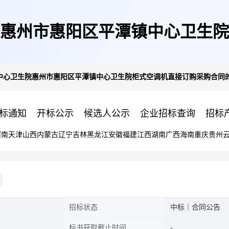
惠州市惠阳区平潭镇中心卫生院
中心卫生院惠州市惠阳区平潭镇中心卫生院柜式空调机直接订购采购合同
合同公告
标通知
开标公示
候选人公示
企业招标查询
招标
河南
天津
山西
内蒙古
辽宁
吉林
黑龙江
安徽
福建
江西
湖南
广西
海南
重庆
贵州
招标状态
中标｜合同公告
标书获取截止时间