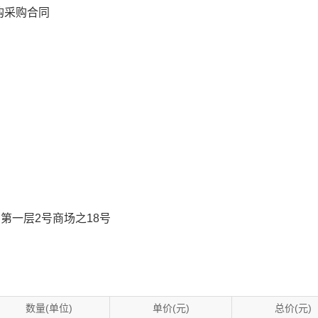
购采购合同
第一层2号商场之18号
数量(单位)
单价(元)
总价(元)