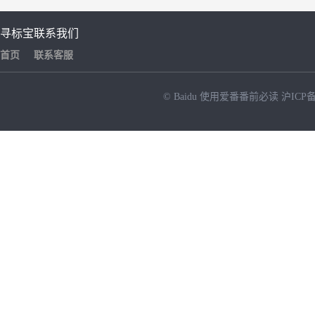
寻标宝
联系我们
首页
联系客服
© Baidu
使用爱番番前必读
沪ICP备
NEW
HOT
暂时没有搜索结果…