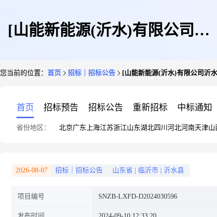
[山能新能源(沂水)有限公司沂
您当前的位置：
首页
招标｜招标公告
[山能新能源(沂水)有限公司沂
水整县分布式光伏项目运维服务
首页
招标预告
招标公告
重新招标
中标通知
省份地区：
北京
广东
上海
江苏
浙江
山东
湖北
四川
河北
河南
天津
山
公开招标]招标公告
2026-08-07
招标｜招标公告
山东省
|
临沂市
|
沂水县
项目编号
SNZB-LXFD-D2024030596
发布时间
2024-09-10 12:33:20