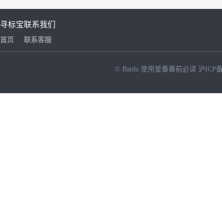
寻标宝
联系我们
首页
联系客服
© Baidu
使用爱番番前必读
沪ICP备
NEW
HOT
暂时没有搜索结果…