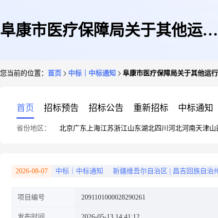
阜康市医疗保障局关于其他运行
您当前的位置：
首页
中标｜中标通知
阜康市医疗保障局关于其他运行
维护服务的服务市场采购项目成
首页
招标预告
招标公告
重新招标
中标通知
省份地区：
北京
广东
上海
江苏
浙江
山东
湖北
四川
河北
河南
天津
山
交公告
2026-08-07
中标｜中标通知
新疆维吾尔自治区
|
昌吉回族自治
项目编号
2091101000028290261
发布时间
2026-05-13 14:41:12