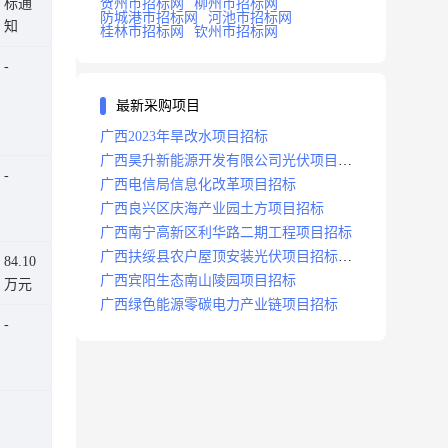
标通
贺州市招标网
柳州市招标网
防城港市招标网
河池市招标网
知
桂林市招标网
钦州市招标网
最新采购项目
广西2023年旱改水项目招标
广西昊升新能源开发有限公司光伏项目招
标
广西电信局信息化改革项目招标
广西良兴区庆海产业园土方项目招标
广西南宁高新区利华路二期工程项目招标
广西扶绥县农户屋顶安装光伏项目招标公
84.10
告
广西宾阳生态南山陵园项目招标
万元
广西绿色能源零碳电力产业链项目招标