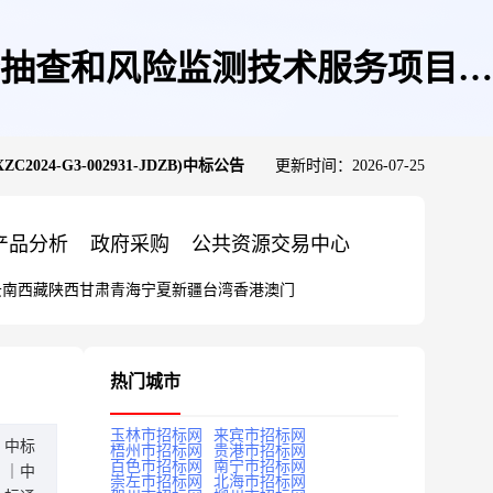
督抽查和风险监测技术服务项目
-G3-002931-JDZB)中标公告
更新时间：2026-07-25
标公告
产品分析
政府采购
公共资源交易中心
云南
西藏
陕西
甘肃
青海
宁夏
新疆
台湾
香港
澳门
热门城市
玉林市招标网
来宾市招标网
中标
梧州市招标网
贵港市招标网
百色市招标网
南宁市招标网
｜中
崇左市招标网
北海市招标网