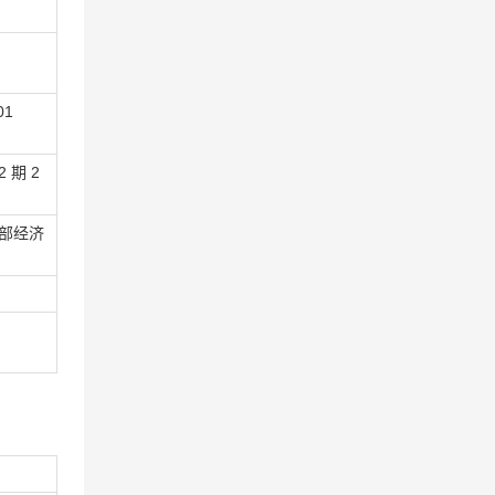
1
期 2
总部经济