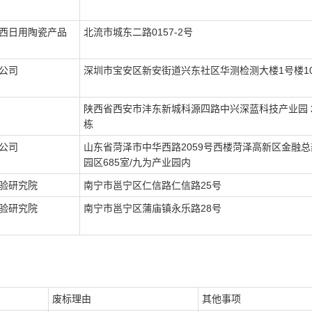
西日用陶瓷产品
北流市城东二路0157-2号
公司
深圳市宝安区新安街道兴东社区华测检测大楼1号楼10
陕西省西安市沣东新城科源四路中兴深蓝科技产业园 2 
栋
公司
山东省菏泽市中华西路2059号西楼菏泽高新区金融
园区685室/九为产业园内
验研究院
南宁市邕宁区仁信路仁信路25号
验研究院
南宁市邕宁区蒲庙镇永乐路28号
废标理由
其他事项