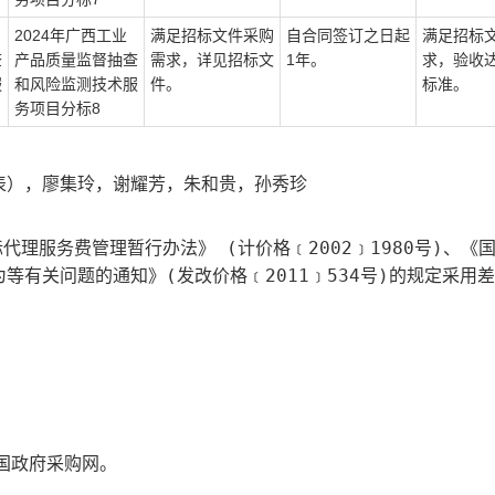
2024年广西工业
满足招标文件采购
自合同签订之日起
满足招标
查
产品质量监督抽查
需求，详见招标文
1年。
求，验收
服
和风险监测技术服
件。
标准。
务项目分标8
代表），廖集玲，谢耀芳，朱和贵，孙秀珍
理服务费管理暂行办法》 (计价格﹝2002﹞1980号)、《
有关问题的通知》(发改价格﹝2011﹞534号)的规定采用
国政府采购网。