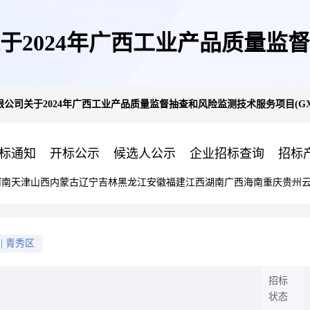
于2024年广西工业产品质量监
司关于2024年广西工业产品质量监督抽查和风险监测技术服务项目(GXZC2024
XZC2024-G3-002931-JDZB)中
标通知
开标公示
候选人公示
企业招标查询
招标
河南
天津
山西
内蒙古
辽宁
吉林
黑龙江
安徽
福建
江西
湖南
广西
海南
重庆
贵州
|
青秀区
招标
状态