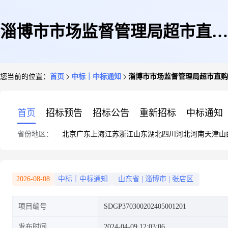
淄博市市场监督管理局超市直购
您当前的位置：
首页
中标｜中标通知
淄博市市场监督管理局超市直购
合并品目超市直购订单公告
首页
招标预告
招标公告
重新招标
中标通知
省份地区：
北京
广东
上海
江苏
浙江
山东
湖北
四川
河北
河南
天津
山
2026-08-08
中标｜中标通知
山东省
|
淄博市
|
张店区
项目编号
SDGP370300202405001201
发布时间
2024-04-09 12:03:06