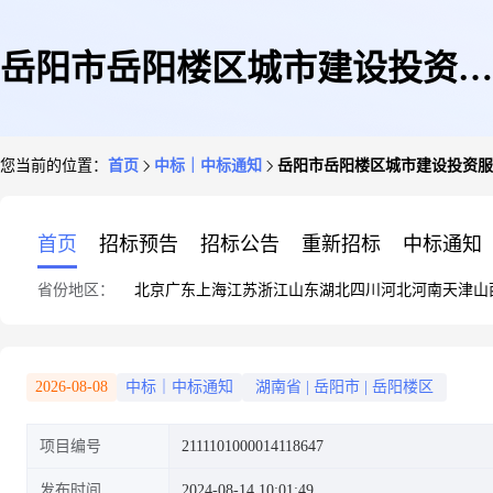
岳阳市岳阳楼区城市建设投资服
您当前的位置：
首页
中标｜中标通知
岳阳市岳阳楼区城市建设投资服
务中心关于工程监理服务的网上
首页
招标预告
招标公告
重新招标
中标通知
省份地区：
北京
广东
上海
江苏
浙江
山东
湖北
四川
河北
河南
天津
山
超市采购项目成交公告
2026-08-08
中标｜中标通知
湖南省
|
岳阳市
|
岳阳楼区
项目编号
2111101000014118647
发布时间
2024-08-14 10:01:49