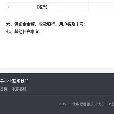
2
【运费】
六、保证金金额、收款银行、用户名及卡号:
七、其他补充事宜:
寻标宝
联系我们
首页
联系客服
© Baidu
使用爱番番前必读
沪ICP备