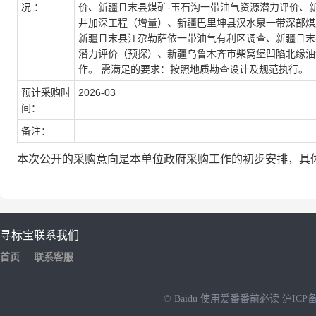
况 ：
价、新疆且末县煤矿-玉石沟一带油气资源潜力评价、
井加深工程（增量）、新疆巴里坤县汉水泉一带深部煤
新疆且末县江尕勒萨依一带油气有利区调查、新疆且末
县-若羌一带油气调查评价、新
潜力评价（预探）、新疆乌鲁木齐市柴窝堡凹陷北缘油
作。 需满足的要求：按照地质勘查设计及规范执行。
预计采购时
2026-03
间：
备注：
疆乌鲁木齐市柴窝堡凹陷北缘油
本次公开的采购意向是本单位政府采购工作的初步安排，具
气资源潜力评价(预探)、新疆乌
寻标宝
联系我们
首页
联系客服
© Baidu
使用爱番番前必读
沪ICP备