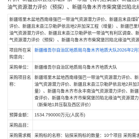
油气资源潜力评价（预探）、新疆乌鲁木齐市柴窝堡凹陷北缘
深部煤层气资源调查(增量)、新
新疆塔里木盆地西南缘强巴一带油气资源潜力评价、新疆且末县煤矿
评价、新疆且末县江尕勒萨依且地2井加深工程（增量）、新疆巴里
油气资源潜力评价、新疆且末县江尕勒萨依一带油气有利区调查、新
气资源潜力评价（预探）、新疆乌鲁木齐市柴窝堡凹陷北缘油气资源
疆乌鲁木齐市永丰南油气资源潜
项目所在采
新疆维吾尔自治区地质局乌鲁木齐地质大队2026年2
购意向：
采购单位：
新疆维吾尔自治区地质局乌鲁木齐地质大队
采购项目名
新疆塔里木盆地西南缘强巴一带油气资源潜力评价、新
称：
油气资源潜力评价、新疆且末县江尕勒萨依且地2井加
力评价、新疆且末县江尕勒萨依
量）、新疆乌鲁木齐市永丰南油气资源潜力评价、新疆
查评价、新疆乌鲁木齐市柴窝堡凹陷北缘油气资源潜力
（新柴地1井压裂及西区评价）
预算金额：
1534.790000万元(人民币)
一带油气有利区调查、新疆且末
采购品目：
采购需求概
采购标的名称：钻探采购标的数量：10个项目 采购