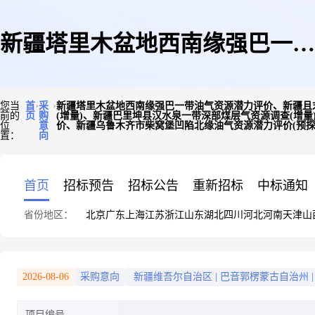
新疆塔里木盆地西南缘强巴一带
您当
首
采
新疆塔里木盆地西南缘强巴一带油气资源潜力评价、新疆且
前的
页
购
(增量)、新疆巴里坤县汉水泉一带深部煤层气资源调查(增
油气资源潜力评价、新疆且末县
位
意
价、新疆乌鲁木齐市柴窝堡凹陷北缘油气资源潜力评价(预探
置：
向
首页
招标预告
招标公告
重新招标
中标通知
煤矿-玉石沟一带油气资源潜力
省份地区：
北京
广东
上海
江苏
浙江
山东
湖北
四川
河北
河南
天津
山
2026-08-06
采购意向
新疆维吾尔自治区
|
巴音郭楞蒙古自治州
|
评价、新疆库尔勒—尉犁县北油
项目编号