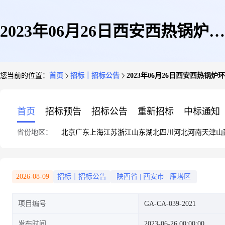
2023年06月26日西安西热锅炉环
您当前的位置：
首页
招标｜招标公告
2023年06月26日西安西热
保工程有限公司华能淮阴第二发
首页
招标预告
招标公告
重新招标
中标通知
省份地区：
北京
广东
上海
江苏
浙江
山东
湖北
四川
河北
河南
天津
山
电有限公氨区重大危险源综合治
2026-08-09
招标｜招标公告
陕西省
|
西安市
|
雁塔区
项目编号
GA-CA-039-2021
理EPC工程系统调试询价书询价
发布时间
2023-06-26 00:00:00