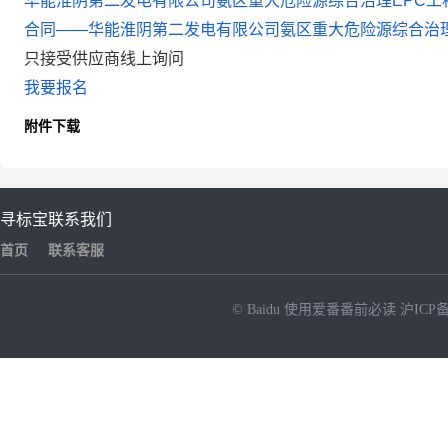
华能淮阴第二发电有限公司氨区重大危险源综合治理EPC工程系
合同——华能淮阴第二发电有限公司氨区重大危险源综合治理E
只接受供应商线上询问
我要报名
附件下载
寻标宝
联系我们
首页
联系客服
© Baidu
使用爱番番前必读
沪ICP备
NEW
HOT