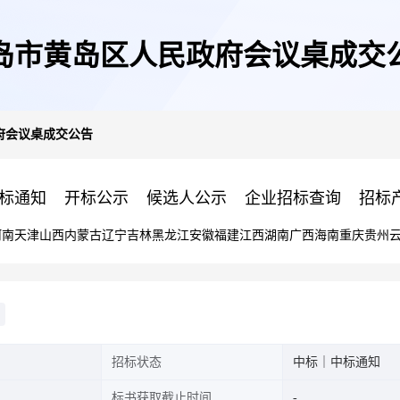
岛市黄岛区人民政府会议桌成交
府会议桌成交公告
标通知
开标公示
候选人公示
企业招标查询
招标
河南
天津
山西
内蒙古
辽宁
吉林
黑龙江
安徽
福建
江西
湖南
广西
海南
重庆
贵州
招标状态
中标｜中标通知
标书获取截止时间