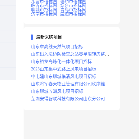
东营市招标网
德州市招标网
临沂市招标网
烟台市招标网
聊城市招标网
青岛市招标网
济南市招标网
威海市招标网
最新采购项目
山东章高线天然气项目招标
山东出入境边防检查总站零星周转房整修
项目招标中标
山东裕龙岛炼化一体化项目招标
2023山东集中式路上风电项目招标
中电建山东聊城临清风电项目招标
山东将军春天物业管理有限公司秩序维护
服务项目招标公告
山东聊城五洲风电项目招标
芜湖安得智联科技有限公司山东分公司济
南地区快递项目招标公告