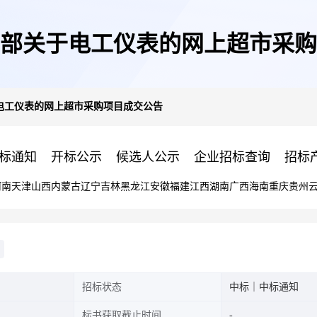
部关于电工仪表的网上超市采购
电工仪表的网上超市采购项目成交公告
标通知
开标公示
候选人公示
企业招标查询
招标
河南
天津
山西
内蒙古
辽宁
吉林
黑龙江
安徽
福建
江西
湖南
广西
海南
重庆
贵州
招标状态
中标｜中标通知
标书获取截止时间