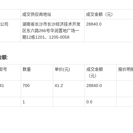
成交供应商地址
成交金额（元）
公司
湖南省长沙市长沙经济技术开发
28840.0
区东六路266号华润置地广场一
期12栋1201、1205-0058
额:
型号
数量
单价(元)
成交金额
报价明
（元）
41
700
41.2
28840.0
1
0.0