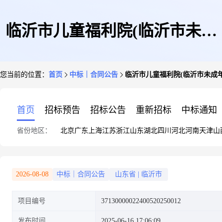
临沂市儿童福利院(临沂市未成
您当前的位置：
首页
中标｜合同公告
临沂市儿童福利院(临沂市未成
年人救助保护中心)奶粉采购项
首页
招标预告
招标公告
重新招标
中标通知
省份地区：
北京
广东
上海
江苏
浙江
山东
湖北
四川
河北
河南
天津
山
目合同公示
2026-08-08
中标｜合同公告
山东省
|
临沂市
项目编号
37130000022400520250012
发布时间
2025-06-16 17:06:09