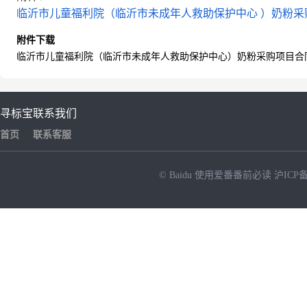
临沂市儿童福利院（临沂市未成年人救助保护中心 ）奶粉采购项
附件下载
临沂市儿童福利院（临沂市未成年人救助保护中心）奶粉采购项目合同.
寻标宝
联系我们
首页
联系客服
© Baidu
使用爱番番前必读
沪ICP备
NEW
HOT