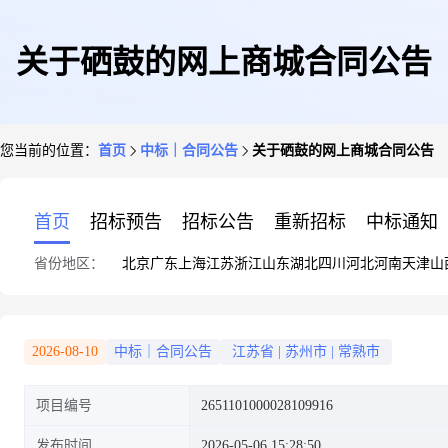
关于硒鼓的网上商城合同公告
您当前的位置：
首页
中标｜合同公告
关于硒鼓的网上商城合同公告
首页
招标预告
招标公告
重新招标
中标通知
省份地区：
北京
广东
上海
江苏
浙江
山东
湖北
四川
河北
河南
天津
山
2026-08-10
中标｜合同公告
江苏省
|
苏州市
|
常熟市
项目编号
2651101000028109916
发布时间
2026-05-06 15:28:50