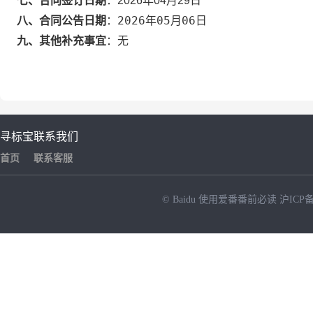
七、合同签订日期
：
2026年04月29日
2026年05月06日
八、合同公告日期
：
九、其他补充事宜
：
无
寻标宝
联系我们
首页
联系客服
© Baidu
使用爱番番前必读
沪ICP备
NEW
HOT