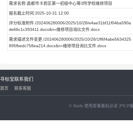
需求名称:昌都市卡若区第一初级中心等3所学校维修项目
报名截止时间:2025-10-31 12:00
评分标准附件:/202406280006/2025/10/28/e4ae31bf11f04ba590a
de66c1c393411.docx&n=维修项目询比文件.docx
需求描述文件变更:/202406280006/2025/10/28/1ff6f4abe5634325
895fbedc758ea214.docx&n=维修项目询比文件.docx
寻标宝
联系我们
首页
联系客服
© Baidu
使用爱番番前必读
沪ICP备
NEW
HOT