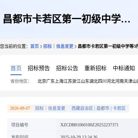
昌都市卡若区第一初级中学等3
您当前的位置：
首页
招标｜信息变更
昌都市卡若区第一初级中学等3
所学校维修项目——变更公示
首页
招标预告
招标公告
重新招标
中标通知
省份地区：
北京
广东
上海
江苏
浙江
山东
湖北
四川
河北
河南
天津
山
2026-08-07
招标｜信息变更
西藏自治区
|
昌都市
|
卡若区
项目编号
XZCDB01060100Z20252237371
发布时间
2025-10-29 13:24:26