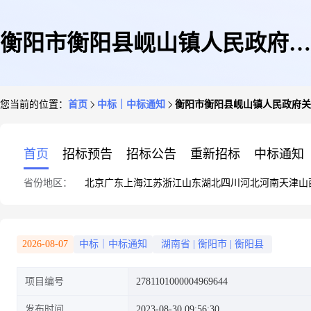
衡阳市衡阳县岘山镇人民政府关
您当前的位置：
首页
中标｜中标通知
衡阳市衡阳县岘山镇人民政府关
于会计咨询顾问服务的网上超市
首页
招标预告
招标公告
重新招标
中标通知
省份地区：
北京
广东
上海
江苏
浙江
山东
湖北
四川
河北
河南
天津
山
采购项目成交公告
2026-08-07
中标｜中标通知
湖南省
|
衡阳市
|
衡阳县
项目编号
2781101000004969644
发布时间
2023-08-30 09:56:30