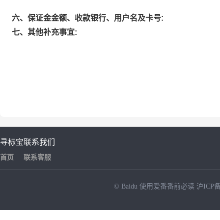
六、保证金金额、收款银行、用户名及卡号:
七、其他补充事宜:
寻标宝
联系我们
首页
联系客服
© Baidu
使用爱番番前必读
沪ICP备
NEW
HOT