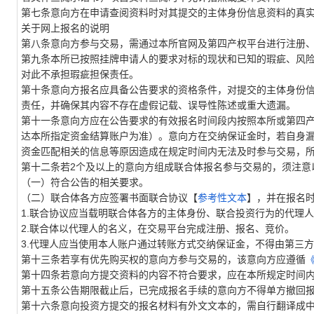
第七条意向方在申请查阅资料时对其提交的主体身份信息资料的真
关于网上报名的说明
第八条意向方参与交易，需通过本所官网及第四产权平台进行注册
第九条本所已按照挂牌申请人的要求对标的现状和已知的瑕疵、风
对此不承担瑕疵担保责任。
第十条意向方报名应具备公告要求的资格条件，对提交的主体身份
责任，并确保其内容不存在虚假记载、误导性陈述或重大遗漏。
第十一条意向方应在公告要求的有效报名时间段内按照本所或第四
达本所指定资金结算账户为准）。意向方在交纳保证金时，若自身
资金匹配相关的信息等原因造成在规定时间内无法及时参与交易，
第十二条若2个及以上的意向方组成联合体报名参与交易的，须注意
（一）符合公告的相关要求。
（二）联合体各方应签署书面联合协议【
参考性文本
】，并在报名
1.联合协议应当载明联合体各方的主体身份、联合投资行为的代理
2.联合体以代理人的名义，在交易平台完成注册、报名、竞价。
3.代理人应当使用本人账户通过转账方式交纳保证金，不得由第三
第十三条若享有优先购买权的意向方参与交易的，该意向方应遵循
第十四条若意向方提交资料的内容不符合要求，应在本所规定时间
第十五条公告期限截止后，已完成报名手续的意向方不得单方撤回
第十六条意向投资方提交的报名材料有外文文本的，需自行翻译成