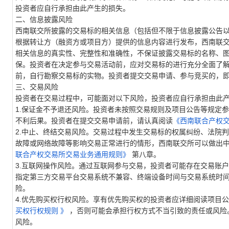
投资者
应
自行承担由此产生的
损失
。
二、
信息披露风险
西南联交所披露的交易标的相关信息（包括但不限于信息披露公告
根据转让方（融资方或项目方）提供的信息内容进行发布，西南联
相关信息的真实性、完整性和准确性，不保证披露交易标的名称、
保。投资者在决定参与交易活动前，应对交易标的进行充分全面了
前，自行勘察交易标的实物。投资者提交交易申请、参与竞买的，
三、交易风险
投资者在交易过程中，可能面对以下风险，投资者应自行承担由此
1.
保证金不予退还风险。
投资者未按照交易规则及
项目
公告等规定参
不利后果
。投资者在
提交交易申请
前，请认真阅读
《西南联合产权
2.
中止、终结交易风险。
交易过程中发生交易标的权属纠纷
、
法院判
故障
或
网络故障等影响交易正常进行的
情形，西南联交所可以做出
联合产权交易所交易业务通用规则》
第八章。
3.互联网操作风险
。
通过互联网
参与交易
，
投资者
可能存在
交易账户
指定第三方交易平台
交易系统不兼容
、
终端设备时间与
交易系统
时
险
。
4.
优先购买权行权风险。
享有优先购买权的投资者应详细阅读项目公
买权行权规则
》
，否则可能会承担行权方式不当引致的责任或风险
风险。