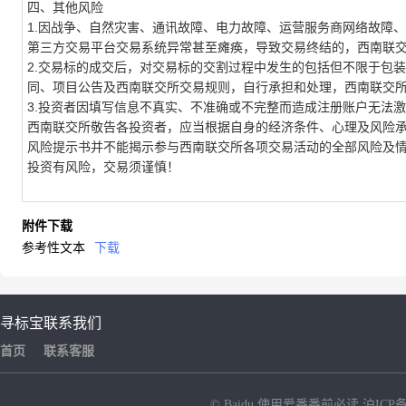
四、其他风险
1.
因战争、自然灾害、
通讯故障、电力故障、运营服务商网络故障、
第三方交易平台
交易系统异常甚至瘫痪，导致交易
终结的
，西南联
2.交易标的成交后，对交易标的交割过程中发生的包括但不限于包
同
、
项目公告及西南联交所交易规则
，
自行承担和处理，西南联交
3.
投资者因填写信息不真实、不准确或不完整而造成注册账户无法激
西南联交所敬告各投资者，应当根据自身的经济条件、心理及风险
风险提示书并不能揭示参与西南联交所各项交易活动的全部风险及
投资有风险，交易须谨慎！
附件下载
参考性文本
下载
寻标宝
联系我们
首页
联系客服
© Baidu
使用爱番番前必读
沪ICP备