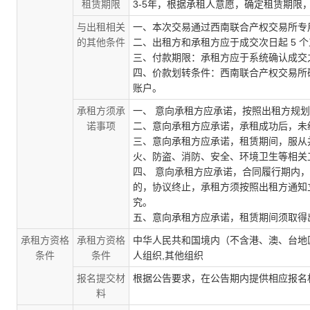
租赁期限
3-5年，根据承租人意愿，确定租赁期限
与出租相关
一、本次交易通过西南联合产权交易所专
的其他条件
二、出租方和承租方应于成交次日起 5 
三、付款期限：承租方应于系统确认成交之
四、价款划转条件：西南联合产权交易所
账户。
承租方须承
一、 意向承租方应承诺，按照出租方规
诺事项
二、意向承租方应承诺，承租成功后，未
三、意向承租方应承诺，租赁期间，服从
火、防盗、消防、安全、环境卫生等相关
四、 意向承租方应承诺，合同履行期内
的，协议终止，承租方须按照出租方通知
究。
五、意向承租方应承诺，租赁期间须取得
承租方资格
承租方资格
中华人民共和国境内（不含港、澳、台地
条件
条件
人组织,其他组织
报名提交材
根据公告要求，在公告期内提供相应报名
料