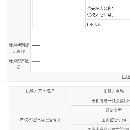
优先权人名称：
优权人证件号：
t
不涉及
标的特别提
——
示事项
标的资产数
——
量
出租
出租方基本情况
出租方名称
出租方统一社会信用
经济类型
产权承租行为批准情况
国资监管机构
国家出资企业或主管部