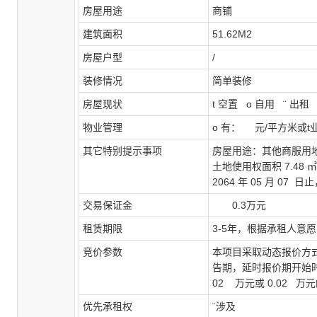
房屋用途
商铺
建筑面积
51.62
M
2
房屋户型
/
装修情况
简单装修
房屋现状
t
空置
o
自用
¨
出租
物业管理
o
有：
元
/
平方米或
t
其它特别提示事项
房屋用途：其他商服用
土地使用权面积
7.48
2064
年
05
月
07
日止
交易保证金
0.3
万元
租赁期限
3
-5
年，根据承租人意愿
竞价参数
本项目采取动态报价方
告期，延时报价期开始
02
万元或
0.02
万元
优先承租权
¨
涉及