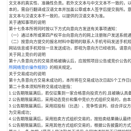
文文本的真实性、准确性负责。若外文文本与中文文本不一致的，
本的，需自行翻译成汉语文本并加盖公章或本人签字后提交我所。
言文本与汉语文本不一致的，以提供的汉语文本为准。
关于通知事项的说明
第十七条本所将同时按以下方式向意向方发送有关事项通知：
（一）通过本所或第四产权平台向意向方的网上注册账户发送系统
（二）按意向方提交的报名材料中载明的联系人手机号码发送手机
网站信息或手机短信一旦发送成功，即视为意向方已经收到。请意
关于网上竞价的说明
第十八条意向方的交易资格被确认后，应按照项目公告或竞价公告
所网络竞价操作规则》
的相关规定。
关于交易成功的说明
第十九条意向方交易未成功的，本所将在交易成功次日起5个工作日
第二十条本须知所称交易成功是指：
1.公告期限届满后，若仅征集到一家合格意向投资方的
,
且被确认具
2.公告期限届满后，采用动态竞价和集中竞价方式组织交易的，由
3.公告期限届满后，采用招投标（比选）、竞争性谈判、综合评议
为交易成功；
4.公告期限届满后，采用拍卖方式组织交易的，按拍卖结果确认最
5.公告期限届满后，采用其他方式组织交易的，根据公告披露的方