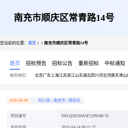
南充市顺庆区常青路14号
您当前的位置：
首页
南充市顺庆区常青路14号
首页
招标预告
招标公告
重新招标
中标通知
省份地区：
北京
广东
上海
江苏
浙江
山东
湖北
四川
河北
河南
天津
山
2026-08-06
四川省
|
南充市
|
顺庆区
项目编号
DSCQ20259A5F1299190-35
发布时间
2025-10-14 09:21:27