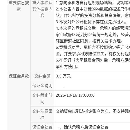
重要信息披
重大事项及
1.意向承租方自行组织现场踏勘，现场
露
其他披露内
2.本公告内容中对标的物数据的描述只
容
状，作出科学的投资分析和投资决策，意
3.本次对外公开租赁不存在优先承租人。
4.本次标的竞租成交后，承租方的经营
家和政府区域划分经营统一规定外，经营
辖区街道社区同意，按有关要求办理。
5.竞租成功后，承租方不按照约定签订
金，并要求承租方赔偿损失，有权另行组
6.在签订《房屋租赁合同》后，承租方
承租方使用。
保证金条款
交纳金额
0.3 万元
保证金说明
——
交纳截止时
2025-10-16 17:00:00
间
交纳注意事
交纳资金以到达指定账户为准，不支持现
项
保证金处置
一、确认承租方后保证金处置