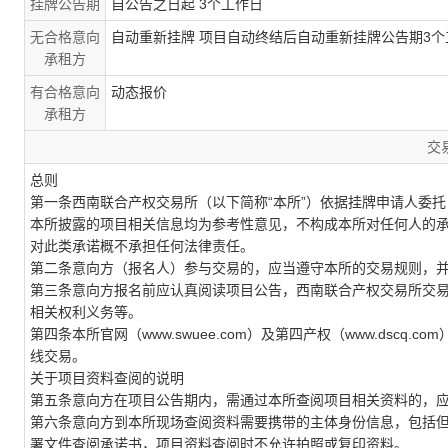
挂牌公告期
自公告之日起 3个工作日
无合格意向
自动重新挂牌 项目自动终结后自动重新挂牌公告期3个
承租方
有合格意向
动态报价
承租方
交
总则
第一条西南联合产权交易所（以下简称“本所”）依据挂牌申请人委
本所披露的项目相关信息均为参考性意见，不构成本所对任何人的
对此类承诺概不承担任何法律责任。
第二条意向方（报名人）参与交易的，应当遵守本所的交易规则，
第三条意向方报名前应认真阅读项目公告，西南联合产权交易所交
相关权利义务等。
第四条本所官网（www.swuee.com）及第四产权（www.dsc
线交易。
关于项目资料查阅的说明
第五条意向方在项目公告期内，需通过本所查阅项目相关资料的，
第六条意向方到本所现场查阅资料需要携带的主体身份信息，包括
署文件查阅承诺书，项目资料查阅时不允许拍照或复印资料。