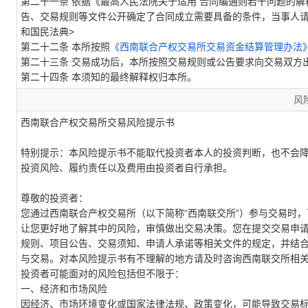
第二十一条 依据《最高人民法院关于适用 合同编通则若干问题的解
告、交易规则等文件公开确定了合同成立需要具备的条件，当事人请
和国民法典>
第二十二条 本所按照
《西南联合产权交易所交易资金结算管理办法
第二十三条 交易成功后，本所按照交易规则或公告要求向交易双方
第二十四条 本须知的最终解释权归本所。
风
西南联合产权交易所
交易风险提示书
特别提示：
本风险提示书不能取代投资者本人的投资判断，也不会
投资风险、履约责任以及费用由投资者自行承担。
尊敬的投资者：
您通过西南联合产权交易所
（以下简称“西南联交所”）
参与交易时，
让您更好地了解其中的风险，审慎做出交易决策。您在提交交易申
规则、
项目
公告、交易须知、申请人承诺等相关文件的规定，并结
与交易。对本风险提示书有不理解的地方请及时咨询西南联交所相
投资者可能面对的
风险包括但不限于：
一、
经济和市场风险
因经济
、市场
环境变化
或
国家法律法规、政策变化，可能导致交易