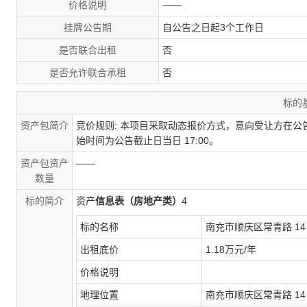
价格说明
——
挂牌公告期
自公告之日起3个工作日
是否联合出租
否
是否允许联合承租
否
标的
资产包简介
竞价规则: 本项目采取动态报价方式，意向受让方在
始时间为公告截止日当日 17:00。
资产包资产
——
数量
标的简介
资产
信息表（房地产类）
4
标的名称
南充市顺庆区常青路
1
出租底价
1
.
18
万
元
/
年
价格说明
地理位置
南充市顺庆区常青路
1