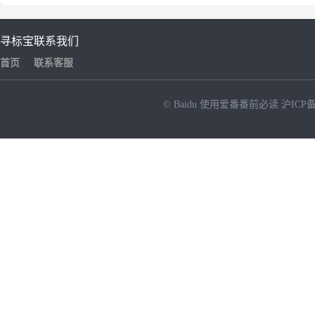
寻标宝
联系我们
首页
联系客服
© Baidu
使用爱番番前必读
沪ICP备
NEW
HOT
暂时没有搜索结果…