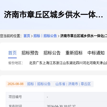
济南市章丘区城乡供水一体化
您当前的位置：
首页
招标｜招标公告
济南市章丘区城乡供水一体化(
(二期)项目-绣惠检测项目询价
首页
招标预告
招标公告
重新招标
中标通知
省份地区：
北京
广东
上海
江苏
浙江
山东
湖北
四川
河北
河南
天津
山
公告
2026-08-08
招标｜招标公告
山东省
|
济南市
|
章丘区
项目编号
发布时间
2024-04-30 18:07:37