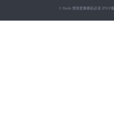
© Baidu
使用爱番番前必读
沪ICP备
NEW
HOT
暂时没有搜索结果…