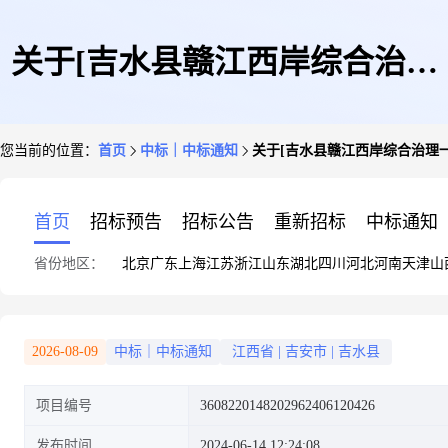
关于[吉水县赣江西岸综合治理
您当前的位置：
首页
中标｜中标通知
关于[吉水县赣江西岸综合治理
一期工程结算审计服务]中选结
首页
招标预告
招标公告
重新招标
中标通知
省份地区：
北京
广东
上海
江苏
浙江
山东
湖北
四川
河北
河南
天津
山
果的公告
2026-08-09
中标｜中标通知
江西省
|
吉安市
|
吉水县
项目编号
3608220148202962406120426
发布时间
2024-06-14 12:24:08