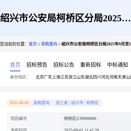
绍兴市公安局柯桥区分局2025年
您当前的位置：
首页
采购意向
绍兴市公安局柯桥区分局2025年9月至
9月至11月政府采购意向
首页
招标预告
招标公告
重新招标
中标通知
省份地区：
北京
广东
上海
江苏
浙江
山东
湖北
四川
河北
河南
天津
山
2026-08-06
采购意向
浙江省
|
绍兴市
|
柯桥区
项目编号
柯桥区|C99000000
发布时间
2025-09-01 11:42:29