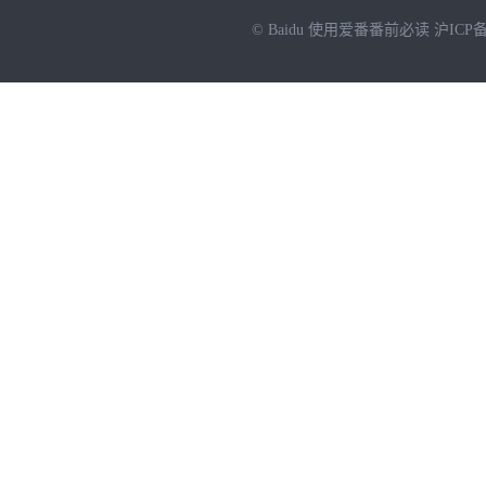
© Baidu
使用爱番番前必读
沪ICP备
NEW
HOT
暂时没有搜索结果…