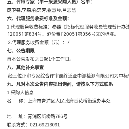
五、评审专家（单一来源采购人员）名单：
庞卫锋,李森,强忠芳,张慧琴,吕志慧
六、代理服务收费标准及金额：
参照《招标代理服务收费管理暂行办法》
1.代理服务收费标准：
[2005]第834号、沪价费[2005]第056号文的标准。
/
2.代理服务收费金额（元）：
七、公告期限
自本公告发布之日起1个工作日。
八、其他补充事宜
经三位评审专家综合评审最终泛亚中测检测有限公司为中标
九、凡对本次公告内容提出询问，请按以下方式联系
1.采购人信息
上海市青浦区人民政府香花桥街道办事处
名 称：
地 址：
青浦区新桥路786号
联系方式：
021-69213091