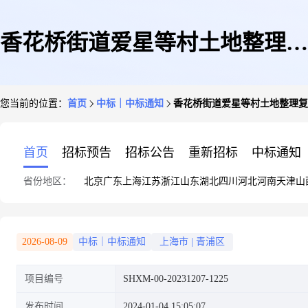
香花桥街道爱星等村土地整理复
您当前的位置：
首页
中标｜中标通知
香花桥街道爱星等村土地整理复
垦项目土壤检测的中标(成交)结
首页
招标预告
招标公告
重新招标
中标通知
省份地区：
北京
广东
上海
江苏
浙江
山东
湖北
四川
河北
河南
天津
山
果公告
2026-08-09
中标｜中标通知
上海市
|
青浦区
项目编号
SHXM-00-20231207-1225
发布时间
2024-01-04 15:05:07