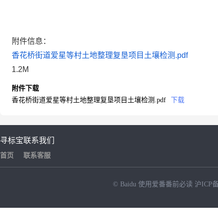
附件信息：
香花桥街道爱星等村土地整理复垦项目土壤检测.pdf
1.2M
附件下载
香花桥街道爱星等村土地整理复垦项目土壤检测.pdf
下载
寻标宝
联系我们
首页
联系客服
© Baidu
使用爱番番前必读
沪ICP备
NEW
HOT