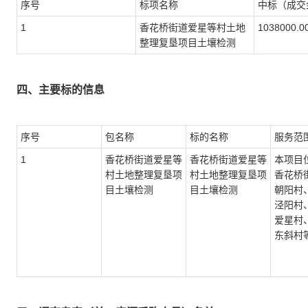
序号
标项名称
中标（成交
1
香花桥街道爱星等村土地
1038000.
整理复垦项目土壤检测
四、主要标的信息
序号
包名称
标的名称
服务范
1
香花桥街道爱星等
香花桥街道爱星等
本项目
村土地整理复垦项
村土地整理复垦项
香花桥
目土壤检测
目土壤检测
朝阳村
泾阳村
爱星村
东斜村