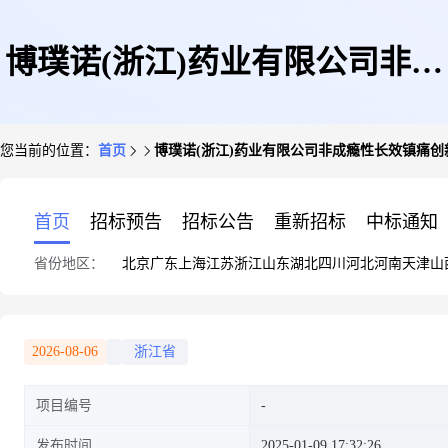
博璞诺(浙江)药业有限公司非成
您当前的位置：
首页
博璞诺(浙江)药业有限公司非成瘾性长效镇痛创
瘾性长效镇痛创新药(替曲朵辛
首页
招标预告
招标公告
重新招标
中标通知
省份地区：
北京
广东
上海
江苏
浙江
山东
湖北
四川
河北
河南
天津
山
注射液)等产品生产线项目
2026-08-06
浙江省
项目编号
发布时间
2025-01-09 17:32:26