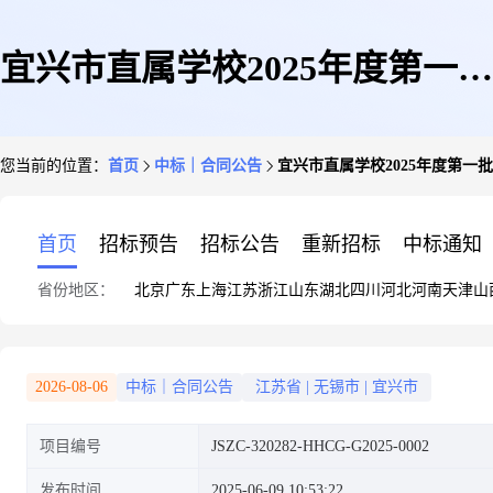
宜兴市直属学校2025年度第一批
您当前的位置：
首页
中标｜合同公告
宜兴市直属学校2025年度第一
校园保安服务采购项目宜兴市直
首页
招标预告
招标公告
重新招标
中标通知
省份地区：
北京
广东
上海
江苏
浙江
山东
湖北
四川
河北
河南
天津
山
属学校2025年度第一批次保安服
2026-08-06
中标｜合同公告
江苏省
|
无锡市
|
宜兴市
项目编号
JSZC-320282-HHCG-G2025-0002
务项目采购合同
发布时间
2025-06-09 10:53:22