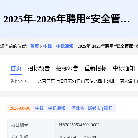
2025年-2026年聘用“安全管家”
您当前的位置：
首页
中标｜中标通知
2025年-2026年聘用“安全管
检查服务项目结果公告
首页
招标预告
招标公告
重新招标
中标通知
省份地区：
北京
广东
上海
江苏
浙江
山东
湖北
四川
河北
河南
天津
山
2026-08-06
中标｜中标通知
河北省
|
邯郸市
|
磁县
项目编号
HB2025053430010002
发布时间
2025-06-05 17:18:49