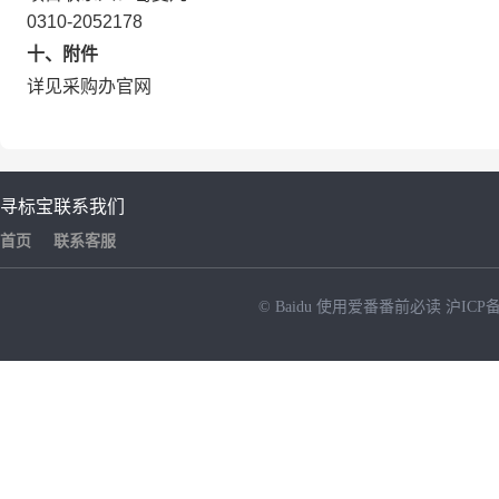
0310-2052178
十、附件
详见采购办官网
寻标宝
联系我们
首页
联系客服
© Baidu
使用爱番番前必读
沪ICP备
NEW
HOT