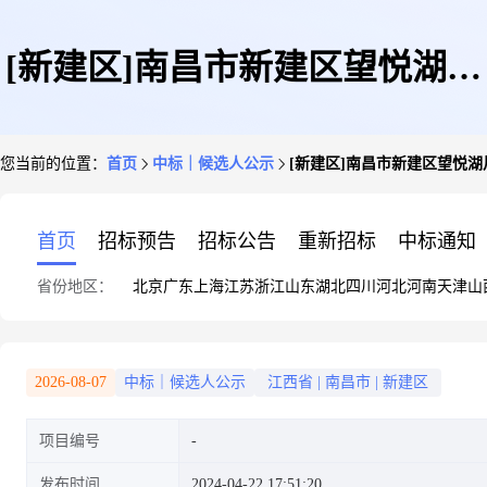
[新建区]南昌市新建区望悦湖片
您当前的位置：
首页
中标｜候选人公示
[新建区]南昌市新建区望悦
区周边学校建设项目勘察设计
首页
招标预告
招标公告
重新招标
中标通知
省份地区：
北京
广东
上海
江苏
浙江
山东
湖北
四川
河北
河南
天津
山
[中标候选人公示]
2026-08-07
中标｜候选人公示
江西省
|
南昌市
|
新建区
项目编号
发布时间
2024-04-22 17:51:20