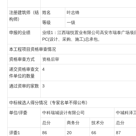
注册建筑师（结
姓名
叶志锋
构师）
等级
一级
申报的业绩
业绩1：江西瑞悦置业有限公司高安市瑞泰广场项
PC(设计、采购、施工)总承包。
本工程项目资格审查情况
资格审查方式
资格后审
递交资格审查文
4
件单位的数量
通过资审的家数
3
中标候选人得分情况（专家名单不得公布）
单位/评委
中科瑞城设计有限公司
中城科泽
总分
商务分
技术分
总分
评委1
86
20
66
87