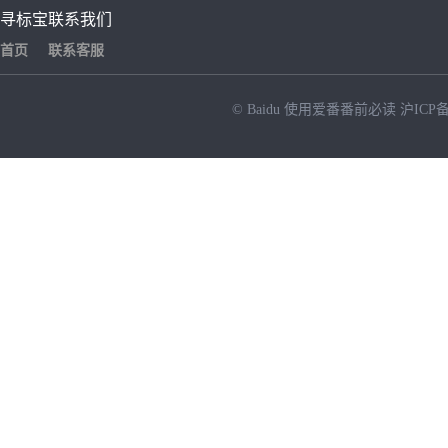
寻标宝
联系我们
首页
联系客服
© Baidu
使用爱番番前必读
沪ICP备
NEW
HOT
暂时没有搜索结果…