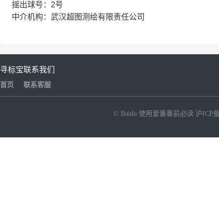
摇出球号：2号
中介机构：武汉超图测绘有限责任公司
寻标宝
联系我们
首页
联系客服
© Baidu
使用爱番番前必读
沪ICP备
NEW
HOT