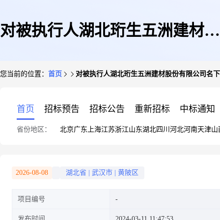
对被执行人湖北珩生五洲建材股
您当前的位置：
首页
对被执行人湖北珩生五洲建材股份有限公司名下
份有限公司名下位于武汉市黄陂
首页
招标预告
招标公告
重新招标
中标通知
省份地区：
北京
广东
上海
江苏
浙江
山东
湖北
四川
河北
河南
天津
山
区汉口北五洲国际建材城二期的
2026-08-08
湖北省
|
武汉市
|
黄陂区
项目编号
K1-K4在建工程进行测绘
发布时间
2024-03-11 11:47:53