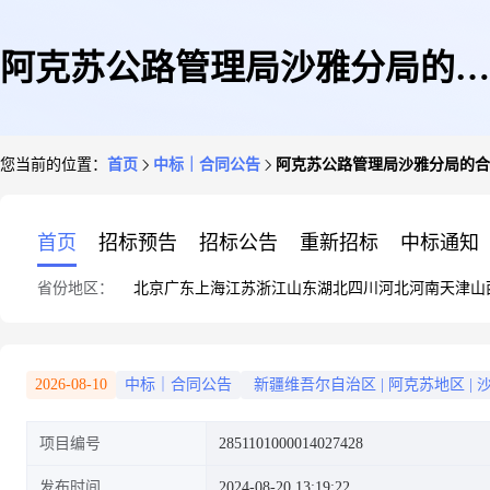
阿克苏公路管理局沙雅分局的合
您当前的位置：
首页
中标｜合同公告
阿克苏公路管理局沙雅分局的合
同公告
首页
招标预告
招标公告
重新招标
中标通知
省份地区：
北京
广东
上海
江苏
浙江
山东
湖北
四川
河北
河南
天津
山
2026-08-10
中标｜合同公告
新疆维吾尔自治区
|
阿克苏地区
|
项目编号
2851101000014027428
发布时间
2024-08-20 13:19:22