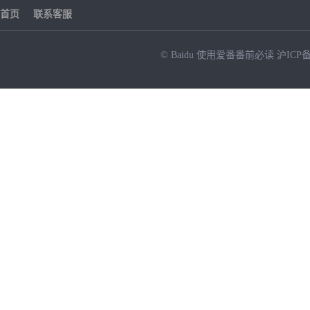
首页
联系客服
© Baidu
使用爱番番前必读
沪ICP备
NEW
HOT
暂时没有搜索结果…