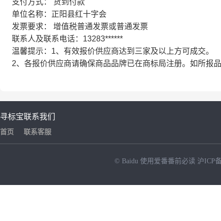
支付方式： 货到付款
单位名称：正阳县红十字会
发票要求： 增值税普通发票或普通发票
联系人及联系电话：13283******
温馨提示：1、有效报价供应商达到三家及以上方可成交。
2、各报价供应商请确保商品品牌已在商标局注册。如所报
寻标宝
联系我们
首页
联系客服
© Baidu
使用爱番番前必读
沪ICP备
NEW
HOT