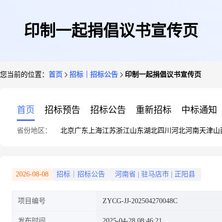
印制一起捐倡议书宣传页
您当前的位置：
首页
招标｜招标公告
印制一起捐倡议书宣传页
首页
招标预告
招标公告
重新招标
中标通知
省份地区：
北京
广东
上海
江苏
浙江
山东
湖北
四川
河北
河南
天津
山
2026-08-08
招标｜招标公告
河南省
|
驻马店市
|
正阳县
项目编号
ZYCG-JJ-202504270048C
发布时间
2025-04-28 08:46:21