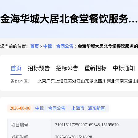
金海华城大居北食堂餐饮服务的
您当前的位置：
首页
中标｜合同公告
金海华城大居北食堂餐饮服务的
合同公告
首页
招标预告
招标公告
重新招标
中标通知
省份地区：
北京
广东
上海
江苏
浙江
山东
湖北
四川
河北
河南
天津
山
2026-08-06
中标｜合同公告
上海市
|
浦东新区
项目编号
310115117250207169348-15195670
发布时间
2025-06-30 15:18:28