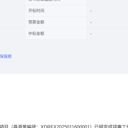
开标时间
预算金额
中标金额
維保服務
項目
（尋源單編號：
XDRFX2025011600001
）已經完成評審工