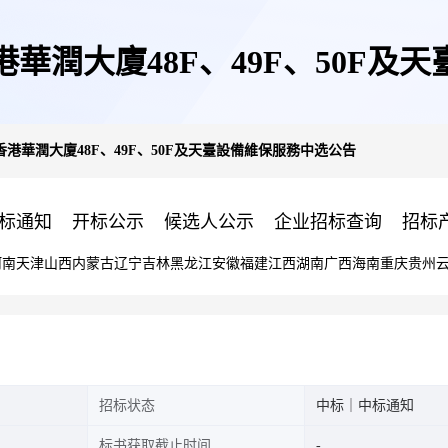
港華潤大廈48F、49F、50F
香港華潤大廈48F、49F、50F及天臺設備維保服務中选公告
标通知
开标公示
候选人公示
企业招标查询
招标
河南
天津
山西
内蒙古
辽宁
吉林
黑龙江
安徽
福建
江西
湖南
广西
海南
重庆
贵州
招标状态
中标｜中标通知
标书获取截止时间