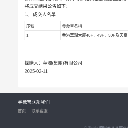
將成交結果
公
告
如下：
1、
成交人名單
序號
尋源單名稱
1
香港華潤大廈48F、49F、50F及天
採購
人
：
華潤(集團)有限公司
2025-02-11
寻标宝
联系我们
首页
联系客服
© Baidu
使用爱番番前必