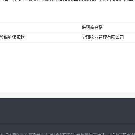
供應商名稱
臺設備維保服務
华润物业管理有限公司
读
沪ICP备19012628号-1
我已阅读并接受
爱番番免责声明
、
权利保护声明