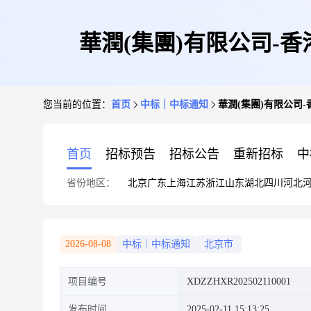
華潤(集團)有限公司-香
您当前的位置：
首页
中标｜中标通知
華潤(集團)有限公司-
首页
招标预告
招标公告
重新招标
中
省份地区：
北京
广东
上海
江苏
浙江
山东
湖北
四川
河北
2026-08-08
中标｜中标通知
北京市
项目编号
XDZZHXR202502110001
发布时间
2025-02-11 15:13:25