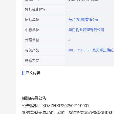
投标截止时间
招标单位
華潤(集團)有限公司
中标单位
华润物业管理有限公司
代理单位
相关产品
48F、49F、50F及天臺設備
联系方式
正文内容
採購結果
公
告
公告編號：
XDZZHXR202502110001
香港華潤大廈48F、49F、50F及天臺設備維保服務