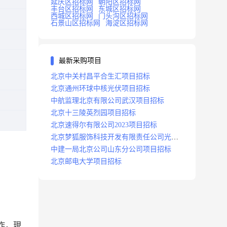
延庆区招标网
朝阳区招标网
丰台区招标网
东城区招标网
西城区招标网
门头沟区招标网
石景山区招标网
海淀区招标网
最新采购项目
北京中关村昌平合生汇项目招标
北京通州环球中核光伏项目招标
中航监理北京有限公司武汉项目招标
北京十三陵英烈园项目招标
北京速得尔有限公司2023项目招标
北京梦狐服饰科技开发有限责任公司光绿
能项目招标公告
中建一局北京公司山东分公司项目招标
北京邮电大学项目招标
作，現