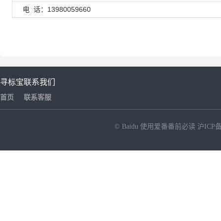
电 话：13980059660
寻标宝
联系我们
首页
联系客服
© Baidu
使用爱番番前必读
沪ICP备
NEW
HOT