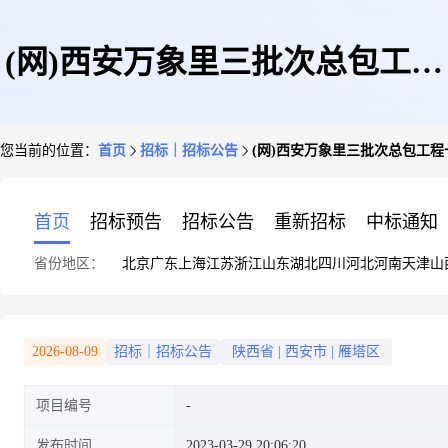
(网)西安万象里三批次总包工程
您当前的位置：
首页
招标｜招标公告
(网)西安万象里三批次总包工程
一标段
首页
招标预告
招标公告
重新招标
中标通知
省份地区：
北京
广东
上海
江苏
浙江
山东
湖北
四川
河北
河南
天津
山
2026-08-09
招标｜招标公告
陕西省
|
西安市
|
雁塔区
项目编号
发布时间
2023-03-29 20:06:20