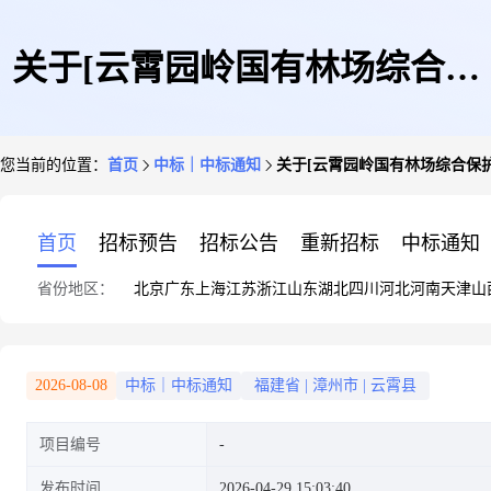
关于[云霄园岭国有林场综合保
您当前的位置：
首页
中标｜中标通知
关于[云霄园岭国有林场综合保
护管理用房项目地勘服务]选取
首页
招标预告
招标公告
重新招标
中标通知
省份地区：
北京
广东
上海
江苏
浙江
山东
湖北
四川
河北
河南
天津
山
[采购代理]的中选公告
2026-08-08
中标｜中标通知
福建省
|
漳州市
|
云霄县
项目编号
发布时间
2026-04-29 15:03:40