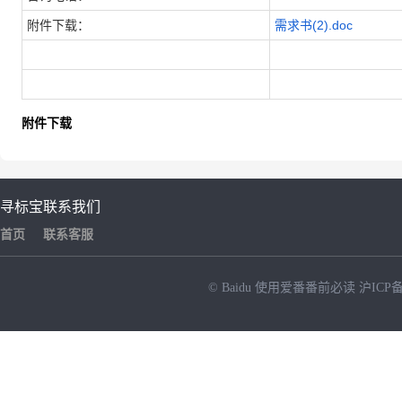
附件下载：
需求书(2).doc
附件下载
寻标宝
联系我们
首页
联系客服
© Baidu
使用爱番番前必读
沪ICP备
NEW
HOT