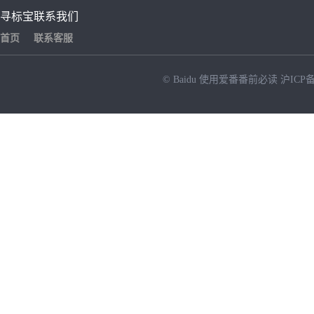
寻标宝
联系我们
首页
联系客服
© Baidu
使用爱番番前必读
沪ICP备
NEW
HOT
暂时没有搜索结果…