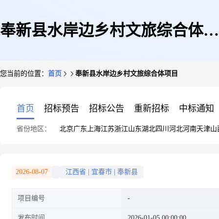
奉新县水岸边乡村文旅综合体项
您当前的位置：
首页
奉新县水岸边乡村文旅综合体项目
目
首页
招标预告
招标公告
重新招标
中标通知
省份地区：
北京
广东
上海
江苏
浙江
山东
湖北
四川
河北
河南
天津
山
2026-08-07
江西省
|
宜春市
|
奉新县
项目编号
发布时间
2026-01-05 00:00:00