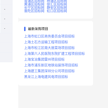
青浦区招标网
杨浦区招标网
黄浦区招标网
徐汇区招标网
长宁区招标网
静安区招标网
普陀区招标网
虹口区招标网
最新采购项目
上海市虹口区商务委员会项目招标
上海土石方运输工程项目招标
上海市松江区南大居菜场项目招标
上海第六人民医院东院扩建工程项目招标
上海宝冶集团雷州项目招标
上海市浦东新区地铁站装饰项目招标
上海建工集团深圳分公司项目招标
黑龙江上海电建风电项目招标