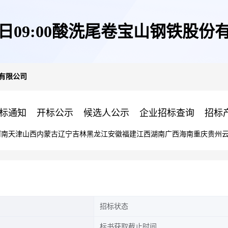
03日09:00酸洗尾卷宝山钢铁股份
份有限公司
标通知
开标公示
候选人公示
企业招标查询
招标
河南
天津
山西
内蒙古
辽宁
吉林
黑龙江
安徽
福建
江西
湖南
广西
海南
重庆
贵州
招标状态
标书获取截止时间