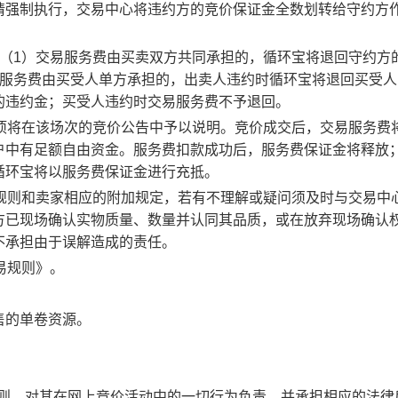
请强制执行，交易中心将违约方的竞价保证金全数划转给守约方
：（1）交易服务费由买卖双方共同承担的，循环宝将退回守约方
易服务费由买受人单方承担的，出卖人违约时循环宝将退回买受人
的违约金；买受人违约时交易服务费不予退回。
事项将在该场次的竞价公告中予以说明。竞价成交后，交易服务费
户中有足额自由资金。服务费扣款成功后，服务费保证金将释放
循环宝将以服务费保证金进行充抵。
规则和卖家相应的附加规定，若有不理解或疑问须及时与交易中
方已现场确认实物质量、数量并认同其品质，或在放弃现场确认
不承担由于误解造成的责任。
易规则》。
售的单卷资源。
规则，对其在网上竞价活动中的一切行为负责，并承担相应的法律