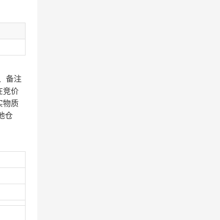
、备注
在竞价
实物质
地仓