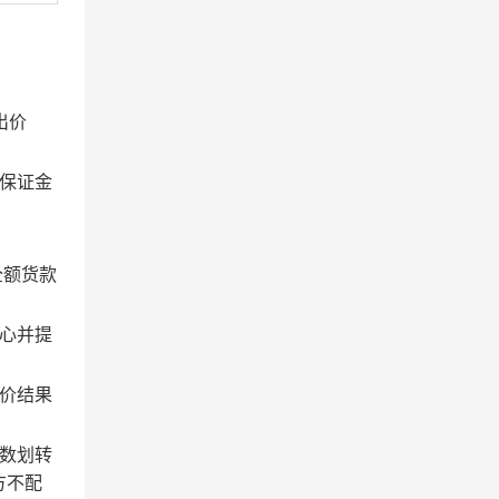
出价
保证金
全额货款
心并提
价结果
数划转
方不配