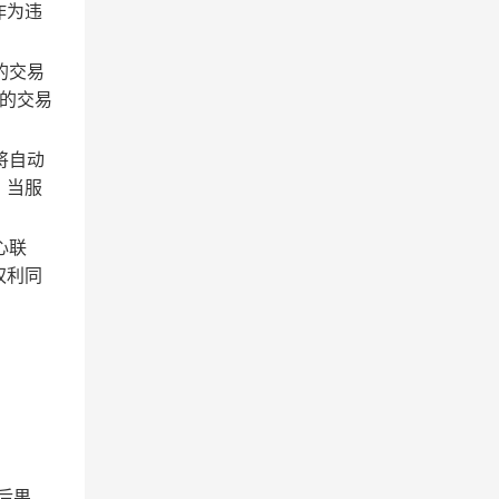
作为违
的交易
的交易
将自动
；当服
心联
权利同
后果。