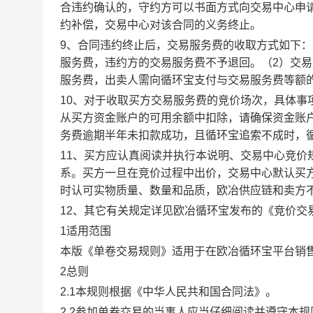
合违约确认的，守约方可以书面方式向交易中心申
约补偿，交易中心对该合同的义务终止。
9、合同违约终止后，交易服务费的收取方式如下
服务费，违约方的交易服务费不予退回。（2）交
服务费，出卖人需向循环宝支付与交易服务费等额
10、对于收取买方交易服务费的竞价场次，具体
从买方资金账户的可用余额中扣除，请确保资金账
务费逾期半年未扣款成功，且循环宝追索不成时，
11、买方应认真阅读并执行本说明、交易中心竞价
系。买方一旦在竞价过程中出价，交易中心默认买
时认可实物质量、数量和品质，欧冶供应链和卖方
12、其它有关规定详见欧冶循环宝发布的《竞价交
1适用范围
本版《单卷交易规则》适用于在欧冶循环宝平台销
2总则
2.1本规则根据《中华人民共和国合同法》。
2.2参加单卷交易的当事人应当仔细阅读并遵守本