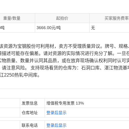
重量/数量
起拍价
买家服务费率
0吨
3666.00元/吨
无
、该资源为宝钢股份可利用材，卖方不受理质量异议。牌号、规格
源描述可能存在偏差。请对资源的实际情况进行充分了解。一旦
实物质量、数量并认同其品质，或在放弃现场确认权利同时认可
，请注意风险。 支持现场看货的仓库为：石洞口库、湛江物流基
江2250热轧中间库。
发票信息
增值税专用发票 13%
仓库地址
登录后显示
联系电话
登录后显示