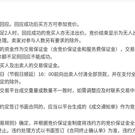
行回应。回应成功后买方方可参加竞价。
足2人时，回应成功的竞买人亦无法出价。竞价结束显示为无人
处理。卖家对参与人数另有要求的除外。
度的资金作为交易保证金（含竞价保证金和服务费保证金），交易
余额不足则回应不能成功。
竞买人及出卖人的交易保证金。
日（节假日顺延）16：00前向出卖人付清全部货款，并在支付
约定的除外。
子交易平台成交重量或数量不一致时，如需调整应及时联系交易中
。约定签订书面合同的，应当以平台生成的《成交通知单》作为竞
交易规则》确定，并根据竞价保证金制度将违约方的竞价保证金全
终止。违约处理方式以书面签订《合同终止确认单》为准，违约