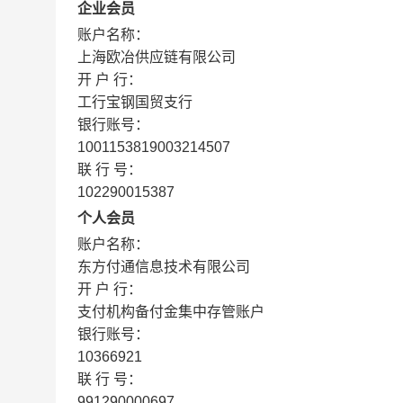
企业会员
账户名称：
上海欧冶供应链有限公司
开 户 行：
工行宝钢国贸支行
银行账号：
1001153819003214507
联 行 号：
102290015387
个人会员
账户名称：
东方付通信息技术有限公司
开 户 行：
支付机构备付金集中存管账户
银行账号：
10366921
联 行 号：
991290000697