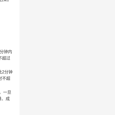
2分钟内
不超过
此2分钟
时不超
。一旦
量、成