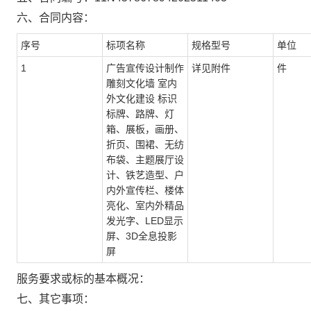
六、合同内容：
序号
标项名称
规格型号
单位
1
广告宣传设计制作
详见附件
件
雕刻文化墙 室内
外文化建设 标识
标牌、路牌、灯
箱、展板，画册、
折页、围裙、无纺
布袋、主题展厅设
计、铁艺造型、户
内外宣传栏、楼体
亮化、室内外精品
发光字、LED显示
屏、3D全息投影
屏
服务要求或标的基本概况：
七、其它事项：