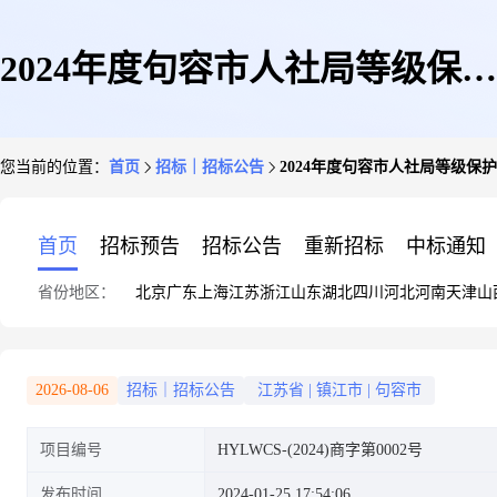
2024年度句容市人社局等级保护
您当前的位置：
首页
招标｜招标公告
2024年度句容市人社局等级保
测评项目招标公告
首页
招标预告
招标公告
重新招标
中标通知
省份地区：
北京
广东
上海
江苏
浙江
山东
湖北
四川
河北
河南
天津
山
2026-08-06
招标｜招标公告
江苏省
|
镇江市
|
句容市
项目编号
HYLWCS-(2024)商字第0002号
发布时间
2024-01-25 17:54:06