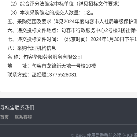
（2）综合评分法确定中标单位（详见招标文件要求）
（3）本次采购确定的成交人数量：1名。
五、采购范围及要求: 详见2024年度句容市人社局等级保
六、递交投标文件地点：句容市行政服务中心2号楼3楼社保
七、递交投标文件时间：（北京时间）2024年1月30日下午1
八：采购代理机构信息
名 称：句容华阳劳务服务有限公司
地 址：句容市龙锦新天地一号楼10楼
联系方式：巫经理13775528081
寻标宝
联系我们
首页
联系客服
© Baidu
使用爱番番前必读
沪ICP备