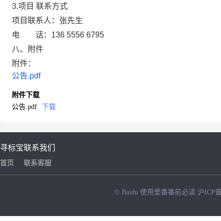
3.项目
联系方式
项目联系人：张先生
电
话：136 5556 6795
八、附件
附件：
公告.pdf
附件下载
公告.pdf
下载
寻标宝
联系我们
首页
联系客服
© Baidu
使用爱番番前必读
沪ICP备
NEW
HOT