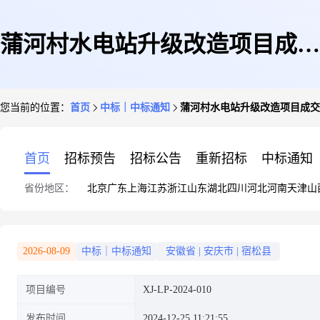
蒲河村水电站升级改造项目成交
您当前的位置：
首页
中标｜中标通知
蒲河村水电站升级改造项目成交
公告
首页
招标预告
招标公告
重新招标
中标通知
省份地区：
北京
广东
上海
江苏
浙江
山东
湖北
四川
河北
河南
天津
山
2026-08-09
中标｜中标通知
安徽省
|
安庆市
|
宿松县
项目编号
XJ-LP-2024-010
发布时间
2024-12-25 11:21:55